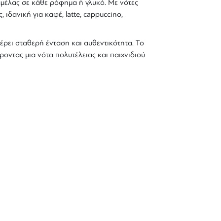
μέλας
σε κάθε ρόφημα ή γλυκό. Με νότες
ιδανική για καφέ, latte, cappuccino,
ρει σταθερή ένταση και αυθεντικότητα. Το
έροντας μια νότα πολυτέλειας και παιχνιδιού