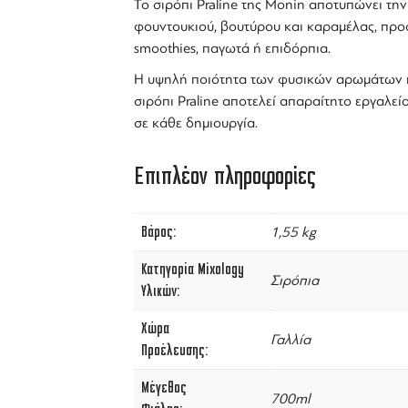
Το
σιρόπι Praline
της
Monin
αποτυπώνει την
φουντουκιού, βουτύρου και καραμέλας, προσφ
smoothies, παγωτά ή επιδόρπια.
Η υψηλή ποιότητα των φυσικών αρωμάτων κ
σιρόπι
Praline αποτελεί απαραίτητο εργαλείο 
σε κάθε δημιουργία.
Επιπλέον πληροφορίες
Βάρος
1,55 kg
Κατηγορία Mixology
Σιρόπια
Υλικών
Χώρα
Γαλλία
Προέλευσης
Μέγεθος
700ml