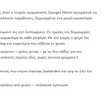
s, όταν ο νεαρός οραματιστής
Georges Monin
αποφάσισε να
 γαλλικής παράδοσης, δημιούργησε ένα μικρό εργαστήριο
επιμονή της στη λεπτομέρεια. Οι πρώτες της δημιουργίες
ι χαρακτήρα σε κάθε ρόφημα. Με τον καιρό, η φήμη της
αρ και καφετέρια που σέβεται τη γεύση.
χείρηση – τρίτης γενιάς – με το ίδιο πάθος για την
ό εκλεκτές πρώτες ύλες, χωρίς τεχνητά χρώματα ή
ότητας
που ενώνει baristas, bartenders και σεφ σε όλο τον
 παραπάνω από γεύση — υπόσχεται
έμπνευση
.