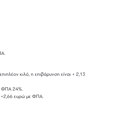
ΠΑ.
επιπλέον κιλό, η επιβάρυνση είναι + 2,13
με ΦΠΑ 24%.
ό +2,66 ευρώ με ΦΠΑ.