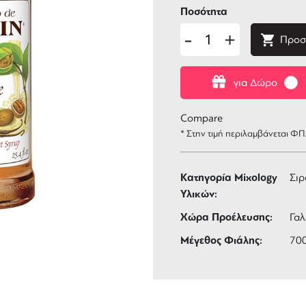
Ποσότητα
-
+
Προσ
για Δώρο
Compare
* Στην τιμή περιλαμβάνεται Φ
Κατηγορία Mixology
Σιρ
Υλικών:
Χώρα Προέλευσης:
Γαλ
Μέγεθος Φιάλης:
70