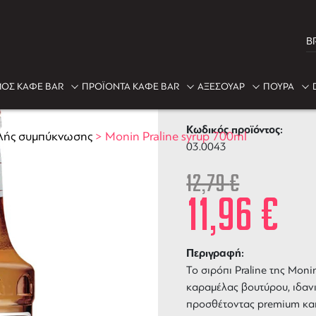
B
-7%
ΟΣ ΚΑΦΕ BAR
ΠΡΟΪΟΝΤΑ ΚΑΦΕ BAR
ΑΞΕΣΟΥΑΡ
ΠΟΥΡΑ
Monin Pralin
Κωδικός προϊόντος:
λής συμπύκνωσης
>
Monin Praline syrup 700ml
03.0043
12,79
€
11,96
€
Περιγραφή:
Το
σιρόπι Praline της Moni
καραμέλας βουτύρου, ιδανι
προσθέτοντας premium και