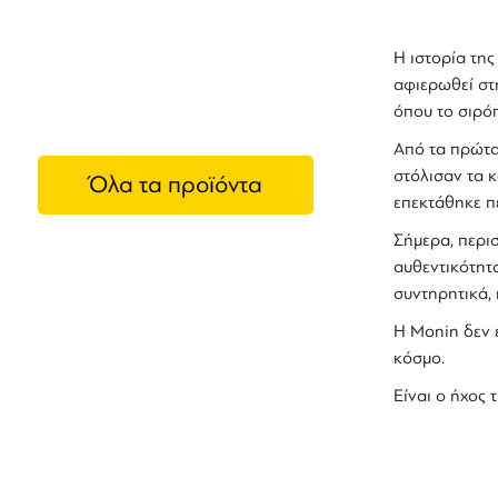
Monin
Η ιστορία τη
αφιερωθεί στ
όπου το
σιρό
Από τα πρώτα 
στόλισαν τα κ
Όλα τα προϊόντα
επεκτάθηκε πέ
Σήμερα, περι
αυθεντικότητ
συντηρητικά, 
Η
Monin
δεν ε
κόσμο.
Είναι ο ήχος