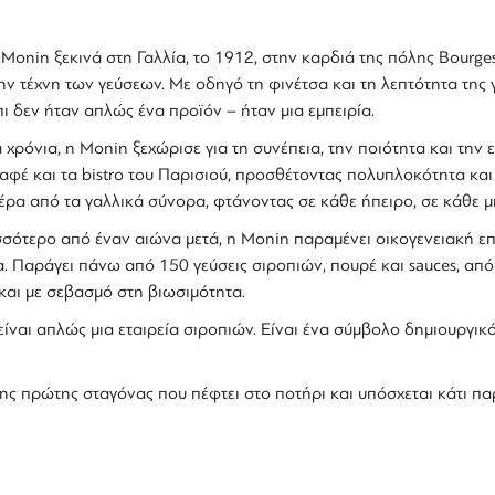
ς
Monin
ξεκινά στη Γαλλία, το 1912, στην καρδιά της πόλης Bourge
ην τέχνη των γεύσεων. Με οδηγό τη φινέτσα και τη λεπτότητα της
πι
δεν ήταν απλώς ένα προϊόν – ήταν μια εμπειρία.
χρόνια, η Monin ξεχώρισε για τη συνέπεια, την ποιότητα και την 
αφέ και τα bistro του Παρισιού, προσθέτοντας πολυπλοκότητα κα
ρα από τα γαλλικά σύνορα, φτάνοντας σε κάθε ήπειρο, σε κάθε μπ
σσότερο από έναν αιώνα μετά, η
Monin
παραμένει οικογενειακή επι
α. Παράγει πάνω από
150 γεύσεις σιροπιών
,
πουρέ
και sauces
, απ
και με σεβασμό στη βιωσιμότητα.
ίναι απλώς μια εταιρεία σιροπιών. Είναι ένα
σύμβολο δημιουργικ
 της πρώτης σταγόνας που πέφτει στο ποτήρι και υπόσχεται κάτι