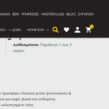
RANDS
B2B
ΥΠΗΡΕΣΙΕΣ
MASTERCLASS
BLOG
ΣΥΓΚΡΙΣΗ
0
DELI
ΔΩΡΑ
HOME BAR
e syrup 700ml
Διαθεσιμότητα:
Παράδοση 1 έως 3
ημέρες
n
προσφέρει πλούσια γεύση φουντουκιού &
κό για καφέ, γλυκά και επιδόρπια,
 εκλεπτυσμένη νότα.