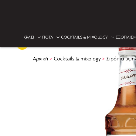
ΚΡΑΣΙ
ΠΟΤΑ
COCKTAILS & MIXOLOGY
ΕΞΟΠΛΙΣΜ
Αρχική
>
Cocktails & mixology
>
Σιρόπια υψη