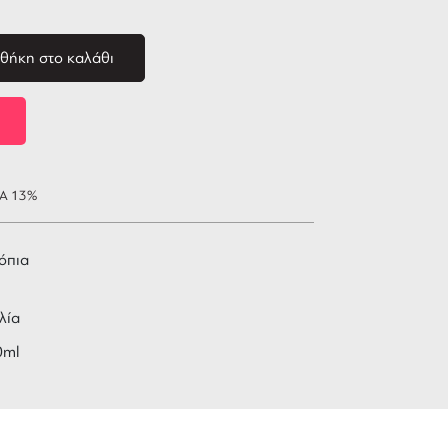
θήκη στο καλάθι
ΠΑ 13%
όπια
λία
0ml