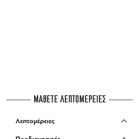
για αγορές άνω των 99 €
3 ΑΤΟΚΕΣ ΔΟΣΕΙΣ
ευέλικτες πληρωμές
ΜΑΘΕΤΕ ΛΕΠΤΟΜΕΡΕΙΕΣ
Λεπτομέρειες