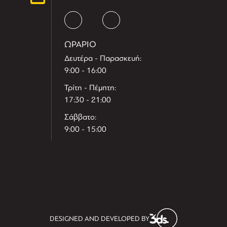
ΩΡΑΡΙΟ
Δευτέρα - Παρασκευή:
9:00 - 16:00
Τρίτη - Πέμπτη:
17:30 - 21:00
Σάββατο:
9:00 - 15:00
T
r
e
h
l
e
l
DESIGNED AND DEVELOPED BY
i
D
t
i
s
s
i