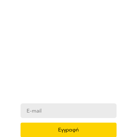
ΜΑΘΕΤΕ ΠΡΩΤΟΙ ΤΑ ΝΕΑ
ΜΑΣ
Ενημερωθείτε στο e-mail σας για τα
προϊόντα μας, τις νέες αφίξεις και τις
προσφορές μας.