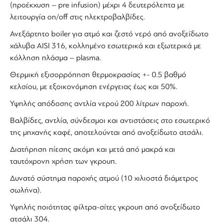
(προέκχυση – pre infusion) μέχρι 4 δευτερόλεπτα με
λειτουργία on/off στις ηλεκτροβαλβίδες.
Ανεξάρτητο boiler για ατμό και ζεστό νερό από ανοξείδωτο
χάλυβα AISI 316, κολλημένο εσωτερικά και εξωτερικά με
κόλληση πλάσμα – plasma.
Θερμική εξισορρόπηση θερμοκρασίας +- 0.5 βαθμό
κελσίου, με εξοικονόμηση ενέργειας έως και 50%.
Υψηλής απόδοσης αντλία νερού 200 λίτρων παροχή.
Βαλβίδες, αντλία, σύνδεσμοι και αντιστάσεις στο εσωτερικό
της μηχανής καφέ, αποτελούνται από ανοξείδωτο ατσάλι.
Διατήρηση πίεσης ακόμη και μετά από μακρά και
ταυτόχρονη χρήση των γκρουπ.
Δυνατό σύστημα παροχής ατμού (10 χιλιοστά διάμετρος
σωλήνα).
Υψηλής ποιότητας φίλτρα-σίτες γκρουπ από ανοξείδωτο
ατσάλι 304.