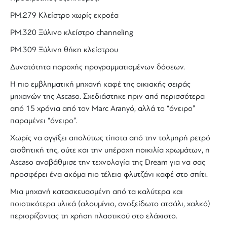
PM.279 Κλείστρο χωρίς εκροέα
PM.320 Ξύλινο κλείστρο channeling
PM.309 Ξύλινη θήκη κλείστρου
Δυνατότητα
παροχής
προγραμματισμένων
δόσεων
.
Η πιο εμβληματική μηχανή καφέ της οικιακής σειράς
μηχανών της Ascaso. Σχεδιάστηκε πριν από περισσότερα
από 15 χρόνια από τον Marc Aranyó, αλλά το “όνειρο”
παραμένει “όνειρο”.
Χωρίς να αγγίξει απολύτως τίποτα από την τολμηρή
ρετρό
αισθητική της, ούτε και την υπέροχη ποικιλία χρωμάτων, η
Ascaso αναβάθμισε την τεχνολογία της Dream για να σας
προσφέρει ένα ακόμα πιο
τέλειο
φλυτζάνι
καφέ
στο
σπίτι
.
Μια μηχανή κατασκευασμένη από τα καλύτερα και
ποιοτικότερα υλικά (αλουμίνιο, ανοξείδωτο ατσάλι, χαλκό)
περιορίζοντας τη χρήση πλαστικού στο ελάχιστο.