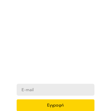
ΜΑΘΕΤΕ ΠΡΩΤΟΙ ΤΑ ΝΕΑ
ΜΑΣ
Ενημερωθείτε στο e-mail σας για τα
προϊόντα μας, τις νέες αφίξεις και τις
προσφορές μας.