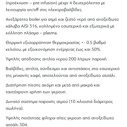
(προέκχυση – pre infusion) μέχρι 4 δευτερόλεπτα με
λειτουργία on/off στις ηλεκτροβαλβίδες.
Ανεξάρτητο boiler για ατμό και ζεστό νερό από ανοξείδωτο
χάλυβα AISI 316, κολλημένο εσωτερικά και εξωτερικά με
κόλληση πλάσμα – plasma.
Θερμική εξισορρόπηση θερμοκρασίας +- 0.5 βαθμό
κελσίου, με εξοικονόμηση ενέργειας έως και 50%.
Υψηλής απόδοσης αντλία νερού 200 λίτρων παροχή.
Βαλβίδες, αντλία, σύνδεσμοι και αντιστάσεις στο εσωτερικό
της μηχανής καφέ, αποτελούνται από ανοξείδωτο ατσάλι.
Διατήρηση πίεσης ακόμη και μετά από μακρά και
ταυτόχρονη χρήση των γκρουπ.
Δυνατό σύστημα παροχής ατμού (10 χιλιοστά διάμετρος
σωλήνα).
Υψηλής ποιότητας φίλτρα-σίτες γκρουπ από ανοξείδωτο
ατσάλι 304.