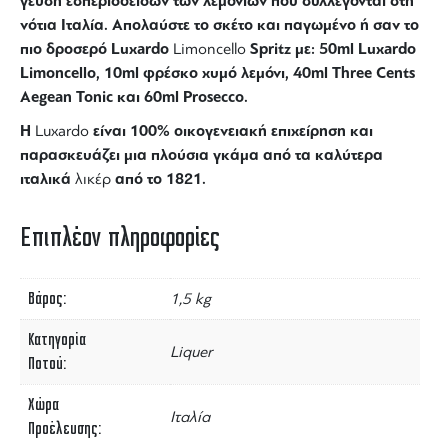
γεύση εσπεριδοειδών των λεμονιών που συλλέγονται στη
νότια Ιταλία. Απολαύστε το σκέτο και παγωμένο ή σαν το
πιο δροσερό Luxardo
Spritz με: 50ml Luxardo
Limoncello
Limoncello, 10ml φρέσκο χυμό λεμόνι, 40ml Three Cents
Aegean Tonic και 60ml Prosecco.
H
είναι 100% οικογενειακή επιχείρηση και
Luxardo
παρασκευάζει μια πλούσια γκάμα από τα καλύτερα
ιταλικά
από το 1821.
λικέρ
Επιπλέον πληροφορίες
Βάρος
1,5 kg
Κατηγορία
Liquer
Ποτού
Χώρα
Ιταλία
Προέλευσης