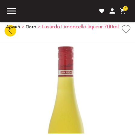
0
>
>
Luxardo Limoncello liqueur 700ml
Αρχική
Ποτά
ASS
BLOG
ΣΥΓΚΡΙΣΗ