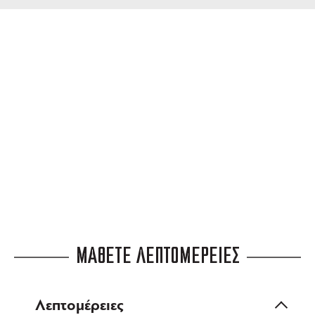
ΔΩΡΕΑΝ ΜΕΤΑΦΟΡΙΚΑ
για αγορές άνω των 99 €
3 ΑΤΟΚΕΣ ΔΟΣΕΙΣ
ευέλικτες πληρωμές
ΜΑΘΕΤΕ ΛΕΠΤΟΜΕΡΕΙΕΣ
Λεπτομέρειες