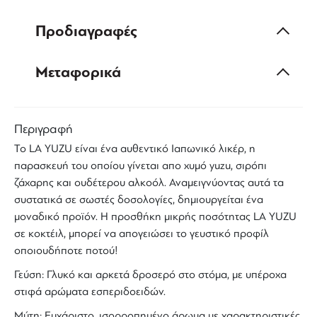
Προδιαγραφές
Μεταφορικά
Περιγραφή
To
LA YUZU
είναι ένα αυθεντικό
Ιαπωνικό λικέρ
, η
παρασκευή του οποίου γίνεται απο
χυμό yuzu
, σιρόπι
ζάχαρης και ουδέτερου αλκοόλ. Αναμειγνύοντας αυτά τα
συστατικά σε σωστές δοσολογίες, δημιουργείται ένα
μοναδικό προϊόν. Η προσθήκη μικρής ποσότητας LA YUZU
σε κοκτέιλ, μπορεί να απογειώσει το γευστικό προφίλ
οποιουδήποτε ποτού!
Γεύση: Γλυκό και αρκετά δροσερό στο στόμα, με υπέροχα
στιφά αρώματα εσπεριδοειδών.
Μύτη: Ευχάριστο, ισορροπημένο άρωμα με χαρακτηριστικές