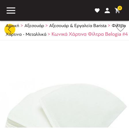
0
>
>
>
Αρχική
Αξεσουάρ
Αξεσουάρ & Εργαλεία Barista
Φίλτρα
>
Κωνικά Χάρτινα Φίλτρα Belogia #4
Χάρτινα - Μεταλλικά
ASS
BLOG
ΣΥΓΚΡΙΣΗ