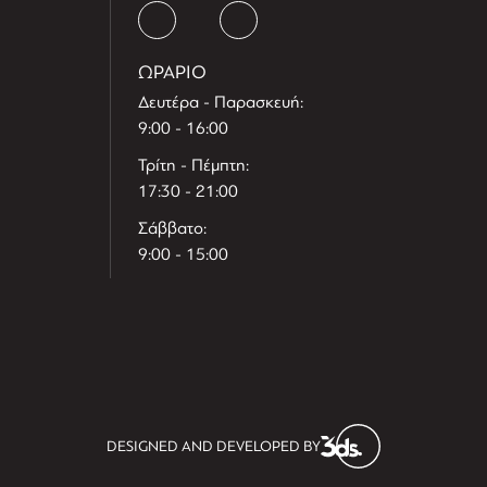
ΩΡΑΡΙΟ
Δευτέρα - Παρασκευή:
9:00 - 16:00
Τρίτη - Πέμπτη:
17:30 - 21:00
Σάββατο:
9:00 - 15:00
T
r
e
h
l
e
l
DESIGNED AND DEVELOPED BY
i
D
t
i
s
s
i
t
D
i
l
e
l
h
e
T
r