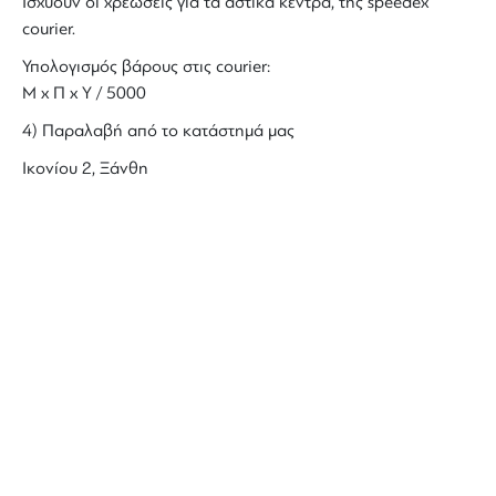
Ισχύουν οι χρεώσεις για τα αστικά κέντρα, της speedex
courier.
Υπολογισμός βάρους στις courier:
Μ x Π x Y / 5000
4) Παραλαβή από το κατάστημά μας
Ικονίου 2, Ξάνθη
ΜΑΘΕΤΕ ΠΡΩΤΟΙ ΤΑ ΝΕΑ
ΜΑΣ
Ενημερωθείτε στο e-mail σας για τα
προϊόντα μας, τις νέες αφίξεις και τις
προσφορές μας.