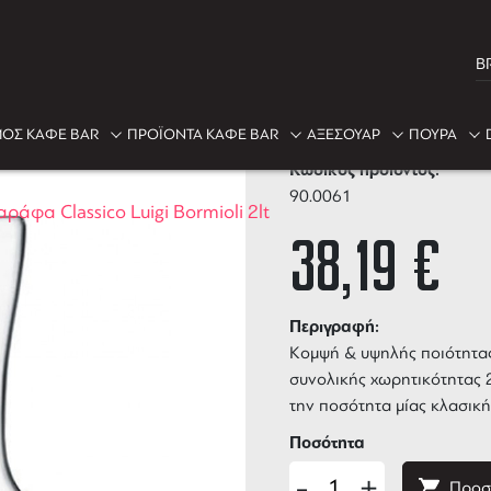
B
Καράφα Class
ΟΣ ΚΑΦΕ BAR
ΠΡΟΪΟΝΤΑ ΚΑΦΕ BAR
ΑΞΕΣΟΥΑΡ
ΠΟΥΡΑ
Κωδικός προϊόντος:
90.0061
αράφα Classico Luigi Bormioli 2lt
38,19
€
Περιγραφή:
Κομψή & υψηλής ποιότητα
συνολικής χωρητικότητας 2 
την ποσότητα μίας κλασικ
Ποσότητα
-
+
Προσ