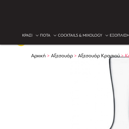
ΚΡΑΣΙ
ΠΟΤΑ
COCKTAILS & MIXOLOGY
ΕΞΟΠΛΙΣΜ
Αρχική
>
Αξεσουάρ
>
Αξεσουάρ Κρασιού
>
Κ