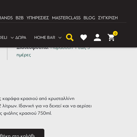
RANDS
B2B
ΥΠΗΡΕΣΙΕΣ
MASTERCLASS
BLOG
ΣΥΓΚΡΙΣΗ
ico Luigi Bormioli 2lt
0
DELI
ΔΩΡΑ
HOME BAR
Διαθεσιμότητα:
Παράδοση 1 έως 3
ημέρες
ς καράφα κρασιού από κρυσταλλίνη
λίτρων. Ιδανική για να δεχτεί και να αερίσει
ής φιάλης κρασιού 750ml.
θήκη στο καλάθι