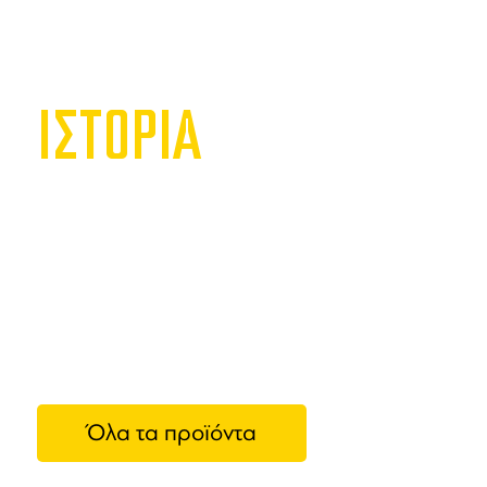
ΙΣΤΟΡΙΑ
Luigi 
Η
Luigi Bor
ποτηριών
κ
υψηλότατη
της διαχρο
επίκαιρη κ
Όλα τα προϊόντα
γυαλιού. 