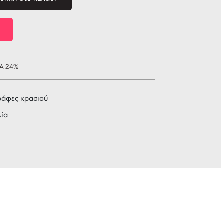
ΠΑ 24%
ράφες κρασιού
λία