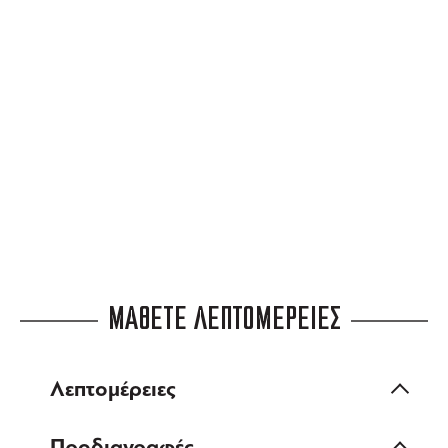
για αγορές άνω των 99 €
3 ΑΤΟΚΕΣ ΔΟΣΕΙΣ
ευέλικτες πληρωμές
ΜΑΘΕΤΕ ΛΕΠΤΟΜΕΡΕΙΕΣ
Λεπτομέρειες
Προδιαγραφές