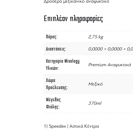
Δροσερό μεξικάνικο αναψυκτικό
Επιπλέον πληροφορίες
Βάρος
2,75 kg
Διαστάσεις
0,0000 × 0,0000 × 0,
Κατηγορία Mixology
Premium Αναψυκτικά
Υλικών
Χώρα
Μεξικό
Προέλευσης
Μέγεθος
370ml
Φιάλης
1) Speedex | Αστικά Κέντρα