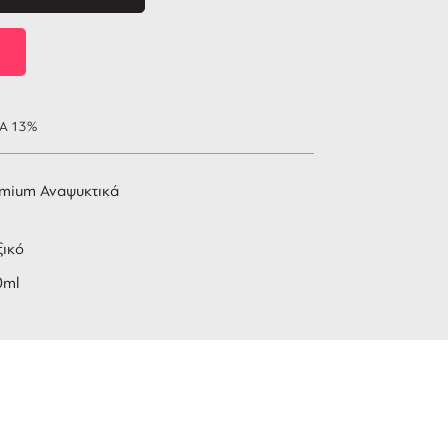
ΠΑ 13%
emium Αναψυκτικά
ξικό
0ml