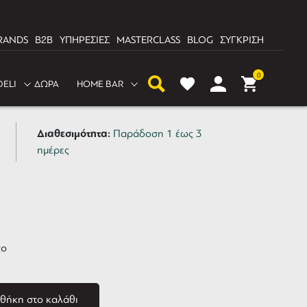
RANDS
B2B
ΥΠΗΡΕΣΙΕΣ
MASTERCLASS
BLOG
ΣΥΓΚΡΙΣΗ
go Αναψυκτικό 370ml |
0
DELI
ΔΩΡΑ
HOME BAR
Διαθεσιμότητα:
Παράδοση 1 έως 3
ημέρες
go
θήκη στο καλάθι