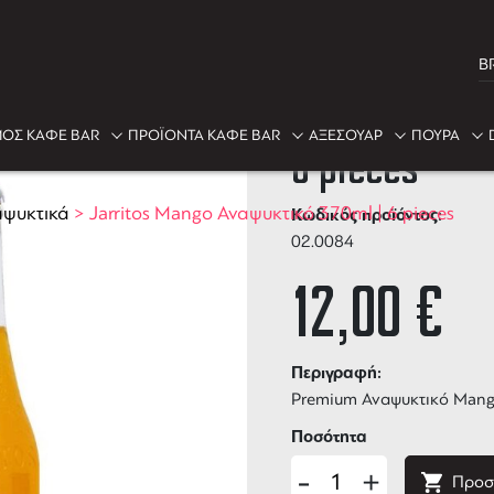
B
Jarritos Man
ΟΣ ΚΑΦΕ BAR
ΠΡΟΪΟΝΤΑ ΚΑΦΕ BAR
ΑΞΕΣΟΥΑΡ
ΠΟΥΡΑ
6 pieces
ψυκτικά
>
Jarritos Mango Αναψυκτικό 370ml | 6 pieces
Κωδικός προϊόντος:
02.0084
12,00
€
Περιγραφή:
Premium Αναψυκτικό Man
Ποσότητα
-
+
Προσ