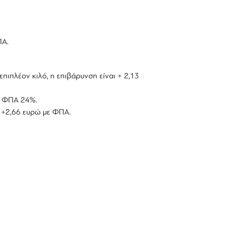
ΠΑ.
επιπλέον κιλό, η επιβάρυνση είναι + 2,13
με ΦΠΑ 24%.
ό +2,66 ευρώ με ΦΠΑ.