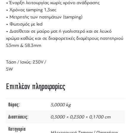
• Έναρξη λειτουργίας χωρίς χρόνο ανάδρασης
• Χρόνος tamping 1,3sec
• Μετρητής των πατημάτων (tamping)
• Φωτισμός με led
• Διατίθεται σε μαύρο ματ ή γυαλιστερό και σε λευκό
χρώμα καθώς και σε
διαφορετικές διαμέτρους πατητηριού
53mm & 58.3mm
Τάση / Ισχύς: 230V /
5W
Επιπλέον πληροφορίες
Βάρος
5,0000 kg
Διαστάσεις
0,3000 × 0,2300 × 0,1700 cm
Κατηγορία
Ηλεκτρονικά Tamper | Πατητήρια