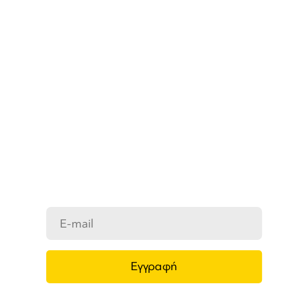
ΜΑΘΕΤΕ ΠΡΩΤΟΙ ΤΑ ΝΕΑ
ΜΑΣ
Ενημερωθείτε στο e-mail σας για τα
προϊόντα μας, τις νέες αφίξεις και τις
προσφορές μας.