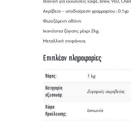
Ιδανική για εκχυλίσεις καφέ, brew, V60, Ch
Ακρίβεια – υποδιαίρεση γραμμαρίου : 0.1γρ
Φωτιζόμενη οθόνη.
Ικανότητα ζύγισης μέχρι 2kg.
Μεταλλική επιφάνεια.
Επιπλέον πληροφορίες
Βάρος
1 kg
Κατηγορία
Ζυγαριές ακριβείας
αξεσουάρ
Χώρα
Ιαπωνία
Προέλευσης