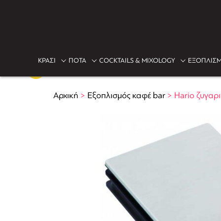
ΚΡΑΣΙ
ΠΟΤΑ
COCKTAILS & MIXOLOGY
ΕΞΟΠΛΙΣΜ
Αρχική
>
Εξοπλισμός καφέ bar
>
Hario ζυγαρι