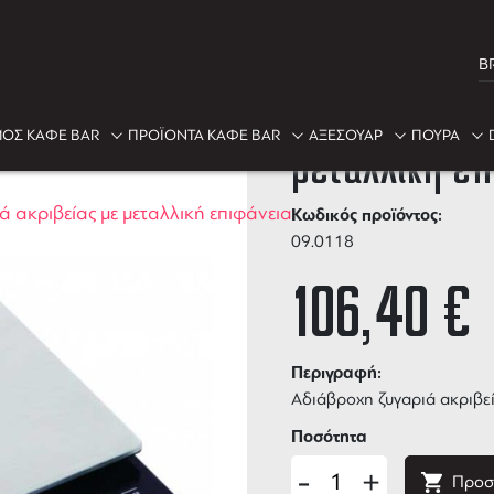
B
Hario ζυγαρι
ΟΣ ΚΑΦΕ BAR
ΠΡΟΪΟΝΤΑ ΚΑΦΕ BAR
ΑΞΕΣΟΥΑΡ
ΠΟΥΡΑ
μεταλλική επ
ά ακριβείας με μεταλλική επιφάνεια
Κωδικός προϊόντος:
09.0118
106,40
€
Περιγραφή:
Αδιάβροχη ζυγαριά ακριβεί
Ποσότητα
-
+
Προσ