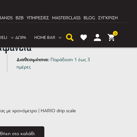
RANDS
B2B
ΥΠΗΡΕΣΙΕΣ
MASTERCLASS
BLOG
ΣΥΓΚΡΙΣΗ
ά ακριβείας με
0
DELI
ΔΩΡΑ
HOME BAR
ιφάνεια
Διαθεσιμότητα:
Παράδοση 1 έως 3
ημέρες
ας με χρονόμετρο | HARIO drip scale
θήκη στο καλάθι