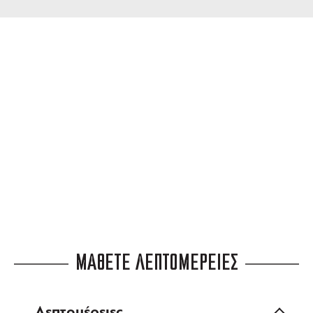
ΔΩΡΕΑΝ ΜΕΤΑΦΟΡΙΚΑ
για αγορές άνω των 99 €
3 ΑΤΟΚΕΣ ΔΟΣΕΙΣ
ευέλικτες πληρωμές
ΜΑΘΕΤΕ ΛΕΠΤΟΜΕΡΕΙΕΣ
Λεπτομέρειες