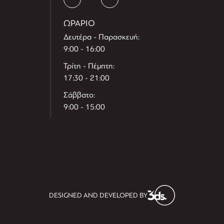
ΩΡΑΡΙΟ
Δευτέρα - Παρασκευή:
9:00 - 16:00
Τρίτη - Πέμπτη:
17:30 - 21:00
Σάββατο:
9:00 - 15:00
T
r
e
h
l
e
l
DESIGNED AND DEVELOPED BY
i
D
t
i
s
s
i
t
D
i
l
e
l
h
e
T
r