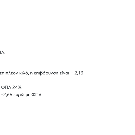
ΠΑ.
επιπλέον κιλό, η επιβάρυνση είναι + 2,13
με ΦΠΑ 24%.
ό +2,66 ευρώ με ΦΠΑ.