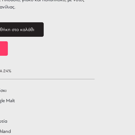
ανίλιας.
θήκη στο καλάθι
ΠΑ 24%
σκι
gle Malt
ωτία
hland