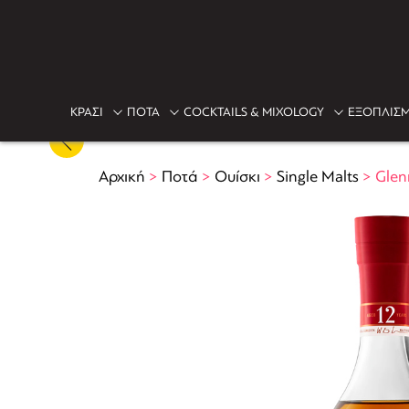
ΚΡΑΣΙ
ΠΟΤΑ
COCKTAILS & MIXOLOGY
ΕΞΟΠΛΙΣΜ
Αρχική
>
Ποτά
>
Ουίσκι
>
Single Malts
>
Glen