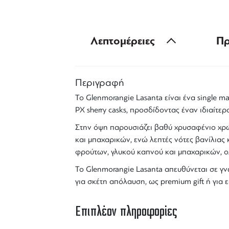
Λεπτομέρειες
Πρ
Περιγραφή
Το
Glenmorangie Lasanta
είναι ένα
single ma
PX sherry casks
, προσδίδοντας έναν ιδιαίτερ
Στην όψη παρουσιάζει
βαθύ χρυσαφένιο χρώ
και μπαχαρικών
, ενώ λεπτές νότες βανίλια
φρούτων, γλυκού καπνού και μπαχαρικών
, 
Το Glenmorangie Lasanta απευθύνεται σε γ
για σκέτη απόλαυση, ως premium gift ή για 
Επιπλέον πληροφορίες