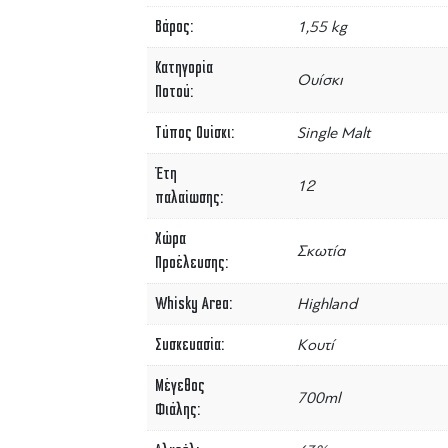
Βάρος
1,55 kg
Κατηγορία
Ουίσκι
Ποτού
Τύπος Ουίσκι
Single Malt
Έτη
12
παλαίωσης
Χώρα
Σκωτία
Προέλευσης
Whisky Area
Highland
Συσκευασία
Κουτί
Μέγεθος
700ml
Φιάλης