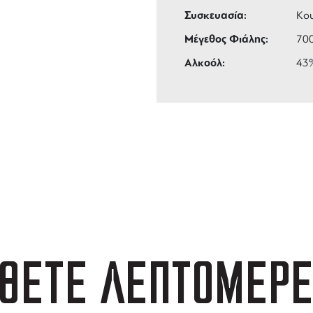
Συσκευασία:
Κου
Μέγεθος Φιάλης:
70
Αλκοόλ:
43
ΑΦΟΡΙΚΑ
3 ΑΤΟΚΕΣ ΔΟΣΕΙΣ
 των 99 €
ευέλικτες πληρωμές
ΘΕΤΕ ΛΕΠΤΟΜΕΡΕ