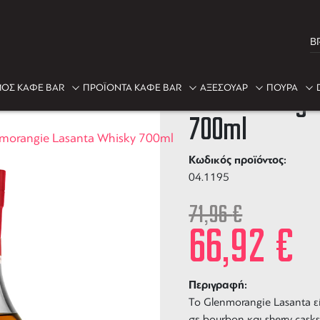
B
-7%
ΟΣ ΚΑΦΕ BAR
ΠΡΟΪΟΝΤΑ ΚΑΦΕ BAR
ΑΞΕΣΟΥΑΡ
ΠΟΥΡΑ
Glenmorangi
700ml
morangie Lasanta Whisky 700ml
Κωδικός προϊόντος:
04.1195
71,96
€
66,92
€
Περιγραφή:
Το
Glenmorangie Lasanta
ε
σε bourbon και sherry cask