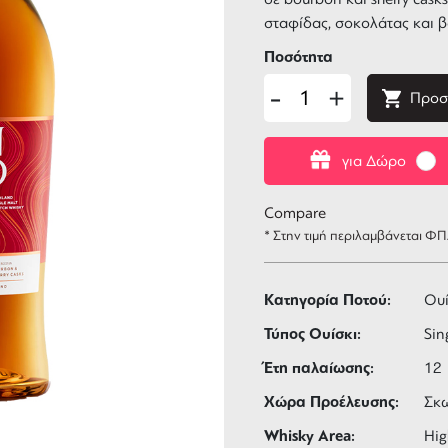
σταφίδας, σοκολάτας και β
Ποσότητα
-
+
Προσ
για Δώρο
Compare
* Στην τιμή περιλαμβάνεται Φ
Κατηγορία Ποτού:
Ουί
Τύπος Ουίσκι:
Sin
Έτη παλαίωσης:
12
Χώρα Προέλευσης:
Σκ
Whisky Area:
Hig