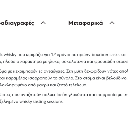
οδιαγραφές
Μεταφορικά
lt whisky
που ωριμάζει για
12 χρόνια σε πρώην bourbon casks
και 
ο, πλούσιο χαρακτήρα με γλυκά, σοκολατένια και φρουτώδη στοιχε
μα με κεχριμπαρένιες ανταύγειες
. Στη μύτη ξεχωρίζουν
νότες απο
ς και καραμέλας ισορροπούν το σύνολο. Στο στόμα είναι
βελούδινο,
ολοκληρωμένο από
μακρύ και ζεστό τελείωμα
.
νώστες που αναζητούν
πολυεπίπεδη γλυκύτητα και ισορροπία με τη
εξελιγμένα
whisky
tasting sessions.