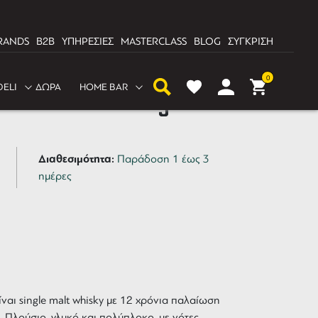
RANDS
B2B
ΥΠΗΡΕΣΙΕΣ
MASTERCLASS
BLOG
ΣΥΓΚΡΙΣΗ
0
DELI
ΔΩΡΑ
HOME BAR
e Lasanta Whisky
Διαθεσιμότητα:
Παράδοση 1 έως 3
ημέρες
ίναι single malt whisky με 12 χρόνια παλαίωση
s. Πλούσιο, γλυκό και πολύπλοκο, με νότες