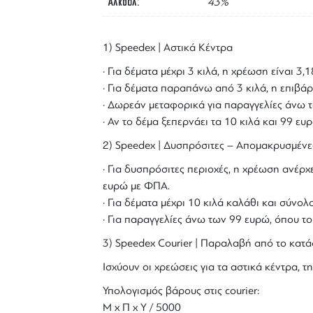
Αλκοόλ
43%
1) Speedex | Αστικά Κέντρα
· Για δέματα μέχρι 3 κιλά, η χρέωση είναι 3
· Για δέματα παραπάνω από 3 κιλά, η επιβάρ
· Δωρεάν μεταφορικά για παραγγελίες άνω τ
· Αν το δέμα ξεπερνάει τα 10 κιλά και 99 ε
2) Speedex | Δυσπρόσιτες – Απομακρυσμένε
· Για δυσπρόσιτες περιοχές, η χρέωση ανέρχε
ευρώ με ΦΠΑ.
· Για δέματα μέχρι 10 κιλά καλάθι και σύν
· Για παραγγελίες άνω των 99 ευρώ, όπου τ
3) Speedex Courier | Παραλαβή από το κατά
Ισχύουν οι χρεώσεις για τα αστικά κέντρα, τη
Υπολογισμός βάρους στις courier:
Μ x Π x Y / 5000