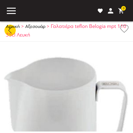
0
>
>
Γαλατιέρα teflon Belogia mpt 110
Αρχική
Αξεσουάρ
35cl Λευκή
ASS
BLOG
ΣΥΓΚΡΙΣΗ