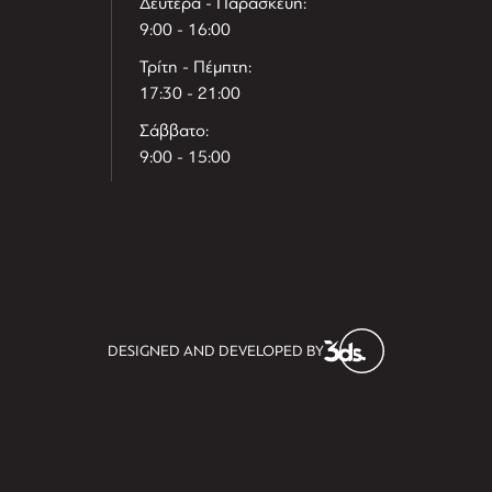
Δευτέρα - Παρασκευή:
9:00 - 16:00
Τρίτη - Πέμπτη:
17:30 - 21:00
Σάββατο:
9:00 - 15:00
T
r
e
h
l
e
l
DESIGNED AND DEVELOPED BY
i
D
t
i
s
s
i
t
D
i
l
e
l
h
e
T
r