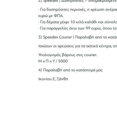
2) Speedex | Δυσπρόσιτες – Απομακρυσμένε
· Για δυσπρόσιτες περιοχές, η χρέωση ανέρχε
ευρώ με ΦΠΑ.
· Για δέματα μέχρι 10 κιλά καλάθι και σύν
· Για παραγγελίες άνω των 99 ευρώ, όπου τ
3) Speedex Courier | Παραλαβή από το κατά
Ισχύουν οι χρεώσεις για τα αστικά κέντρα, τη
Υπολογισμός βάρους στις courier:
Μ x Π x Y / 5000
4) Παραλαβή από το κατάστημά μας
Ικονίου 2, Ξάνθη