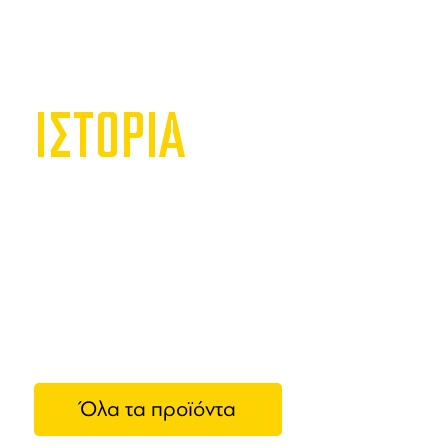
ΙΣΤΟΡΙΑ
Metall
Η
Motta Me
εξοπλισμού
από τον Ezi
φήμη για τ
προσφέρει
Όλα τα προϊόντα
αξεσουάρ