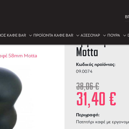
B
-17%
ΟΣ ΚΑΦΕ BAR
ΠΡΟΪΟΝΤΑ ΚΑΦΕ BAR
ΑΞΕΣΟΥΑΡ
ΠΟΥΡΑ
Εργονομικό 
Motta
καφέ 58mm Motta
Κωδικός προϊόντος:
09.0074
38,06
€
31,40
€
Περιγραφή:
Πατητήρι καφέ με εργονομ