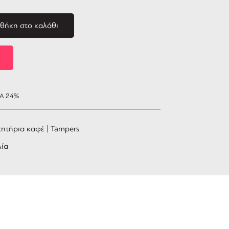
θήκη στο καλάθι
ΠΑ 24%
ητήρια καφέ | Tampers
λία