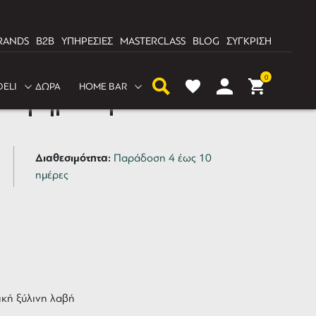
RANDS
B2B
ΥΠΗΡΕΣΙΕΣ
MASTERCLASS
BLOG
ΣΥΓΚΡΙΣΗ
0
DELI
ΔΩΡΑ
HOME BAR
πατητήρι καφέ 58mm
Διαθεσιμότητα:
Παράδοση 4 έως 10
ημέρες
ική ξύλινη λαβή