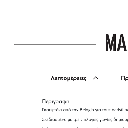
για αγορές άνω
ΜΑ
Λεπτομέρειες
Πρ
Περιγραφή
Γκατζετάκι από την
Belogia
για τους
baristi
πο
Σχεδιασμένο με τρεις πλάγιες γωνίες δημι