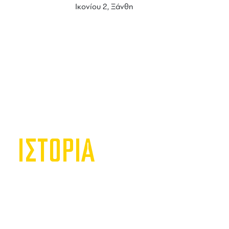
Ικονίου 2, Ξάνθη
ΙΣΤΟΡΙΑ
Belogi
Belogia Ba