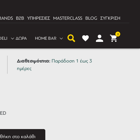
RANDS
B2B
ΥΠΗΡΕΣΙΕΣ
MASTERCLASS
BLOG
ΣΥΓΚΡΙΣΗ
ogia CED ισοκατανομής
0
DELI
ΔΩΡΑ
HOME BAR
Διαθεσιμότητα:
Παράδοση 1 έως 3
ημέρες
CED
θήκη στο καλάθι