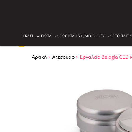
ΚΡΑΣΙ
ΠΟΤΑ
COCKTAILS & MIXOLOGY
ΕΞΟΠΛΙΣΜ
Αρχική
>
Αξεσουάρ
>
Εργαλείο Belogia CED