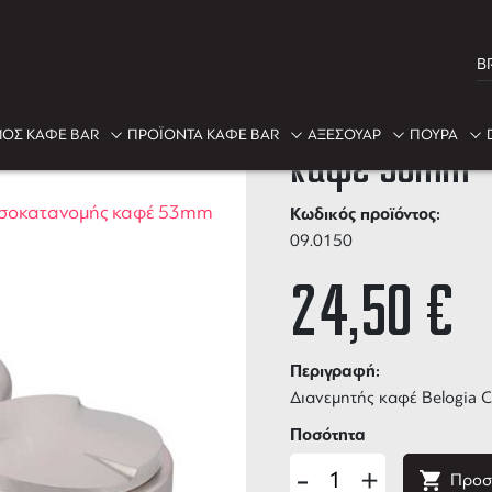
B
Εργαλείο Bel
ΟΣ ΚΑΦΕ BAR
ΠΡΟΪΟΝΤΑ ΚΑΦΕ BAR
ΑΞΕΣΟΥΑΡ
ΠΟΥΡΑ
καφέ 53mm
 ισοκατανομής καφέ 53mm
Κωδικός προϊόντος:
09.0150
24,50
€
Περιγραφή:
Διανεμητής καφέ Belogia 
Ποσότητα
-
+
Προσ