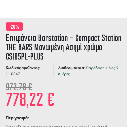
-20%
Επιφάνεια Barstation – Compact Station
THE BARS Μονωμένη Ασημί χρώμα
CSI85PL-PLUS
Κωδικός προϊόντος:
Διαθεσιμότητα:
Παράδοση 1 έως 3
11.0247
ημέρες
972,78
€
778,22
€
Περιγραφή: