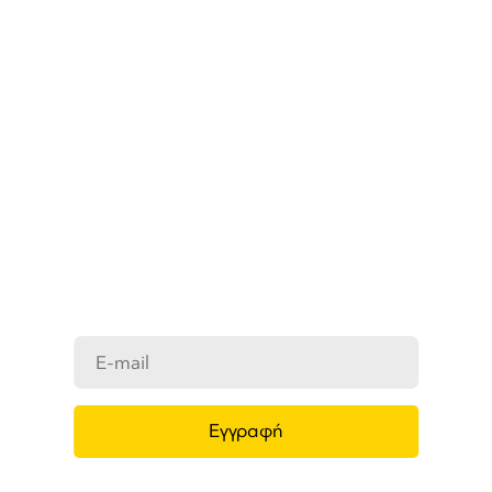
ΜΑΘΕΤΕ ΠΡΩΤΟΙ ΤΑ ΝΕΑ
ΜΑΣ
Ενημερωθείτε στο e-mail σας για τα
προϊόντα μας, τις νέες αφίξεις και τις
προσφορές μας.