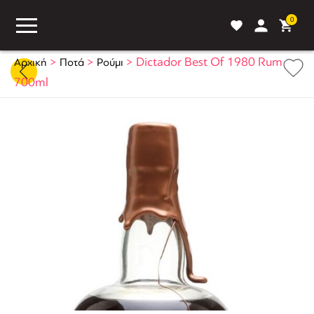
0
>
>
>
Dictador Best Of 1980 Rum
Αρχική
Ποτά
Ρούμι
700ml
ASS
BLOG
ΣΥΓΚΡΙΣΗ