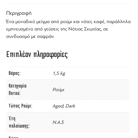
Περιγραφή
Ένα μοναδικό
μείγμα
από
ρούμι
και νότες
καφέ
, παράλληλα
εμπνευσμένο από γεύσεις της Νότιας Σκωτίας, σε
συνδυασμό με σαφράν.
Επιπλέον πληροφορίες
Βάρος
1,5 kg
Κατηγορία
Ρούμι
Ποτού
Τύπος Ρούμι
Aged, Dark
Έτη
N.A.S
παλαίωσης