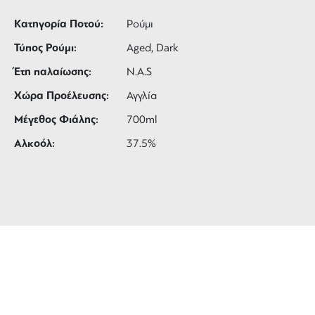
Κατηγορία Ποτού:
Ρούμι
Τύπος Ρούμι:
Aged, Dark
Έτη παλαίωσης:
N.A.S
Χώρα Προέλευσης:
Αγγλία
Μέγεθος Φιάλης:
700ml
Αλκοόλ:
37.5%
ΔΩΡΕΑΝ ΜΕΤΑΦΟΡΙΚΑ
για αγορές άνω των 99 €