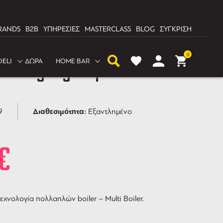
RANDS
B2B
ΥΠΗΡΕΣΙΕΣ
MASTERCLASS
BLOG
ΣΥΓΚΡΙΣΗ
0
DELI
ΔΩΡΑ
HOME BAR
 Racing 2 group Dalla
Διαθεσιμότητα:
9
Εξαντλημένο
€
χνολογία πολλαπλών boiler – Multi Boiler.