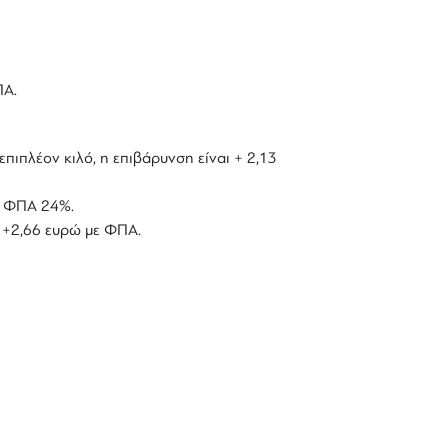
ΠΑ.
επιπλέον κιλό, η επιβάρυνση είναι + 2,13
με ΦΠΑ 24%.
ό +2,66 ευρώ με ΦΠΑ.