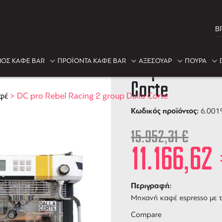
B
-30%
ΟΣ ΚΑΦΕ BAR
ΠΡΟΪΟΝΤΑ ΚΑΦΕ BAR
ΑΞΕΣΟΥΑΡ
ΠΟΥΡΑ
DC pro Rebel
Corte
φέ
>
DC pro Rebel Racing 2 group Dalla Corte
Κωδικός προϊόντος:
6.001
15.952,31
€
11.166,62
Περιγραφή:
Μηχανή καφέ espresso με τε
Compare