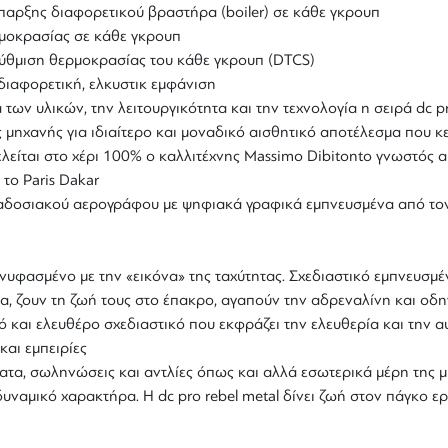
παρξης διαφορετικού βραστήρα (boiler) σε κάθε γκρουπ
μοκρασίας σε κάθε γκρουπ
ρύθμιση θερμοκρασίας του κάθε γκρουπ (DTCS)
 διαφορετική, ελκυστικ εμφάνιση
 των υλικών, την λειτουργικότητα και την τεχνολογία η σειρά dc p
μηχανής για ιδιαίτερο και μοναδικό αισθητικό αποτέλεσμα που κε
λείται στο χέρι 100% ο καλλιτέχνης Massimo Dibitonto γνωστός απ
 το Paris Dakar
δοσιακού αερογράφου με ψηφιακά γραφικά εμπνευσμένα από τον 
υνυφασμένο με την «εικόνα» της ταχύτητας. Σχεδιαστικό εμπνευσμ
α, ζουν τη ζωή τους στο έπακρο, αγαπούν την αδρεναλίνη και οδ
κό και ελευθέρο σχεδιαστικό που εκφράζει την ελευθερία και την
και εμπειρίες
μματα, σωληνώσεις και αντλίες όπως και αλλά εσωτερικά μέρη της 
ναμικό χαρακτήρα. Η dc pro rebel metal δίνει ζωή στον πάγκο εργ