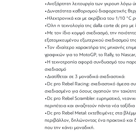
•Ανεξάρτητη λειτουργία των γκρουπ λόγω ύ
•Δυνατότητα καθορισμού διαφορετικής θερ
•Ηλεκτρονικά και με ακρίβεια του 1/10 °C 
•Όλη η τεχνολογία της dalla corte dc pro με
•Με τον ίδιο κομψό σχεδιασμό, την ποιότητα
εξατομικευμένου εξωτερικού σχεδιασμού της 
•Τον ιδιαίτερο χαρακτήρα της μηχανής επιμε
γραφικών για το MotoGP, το Rally, το Nascar,
•Η τεχνοτροπία αφορά συνδυασμό του παρα
σχεδιασμό
•Διατίθεται σε 3 μοναδικά σχεδιαστικά:
•Dc pro Rebel Racing: σχεδιαστικό άμεσα σ
σχεδιασμένο για όσους αγαπούν την ταχύτητ
•Dc pro Rebel Scrambler: ευρηματικό, νεανι
περιπέτεια και αναζητούν πάντα νέα ταξίδια 
•Dc pro Rebel Metal: εκτεθειμένες στα βλέ
περιβάλλον, δηλώνοντας ένα πρακτικό και δυ
που την κάνει μοναδική.