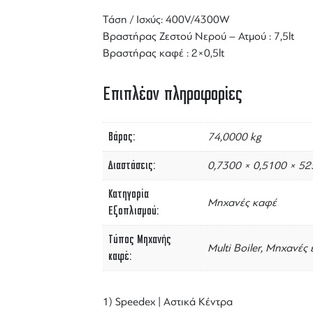
Τάση / Ισχύς: 400V/4300W
Βραστήρας Ζεστού Νερού – Ατμού : 7,5lt
Βραστήρας καφέ : 2×0,5lt
Επιπλέον πληροφορίες
Βάρος
74,0000 kg
Διαστάσεις
0,7300 × 0,5100 × 5
Κατηγορία
Μηχανές καφέ
Εξοπλισμού
Τύπος Μηχανής
Multi Boiler, Μηχανές
καφέ
1) Speedex | Αστικά Κέντρα