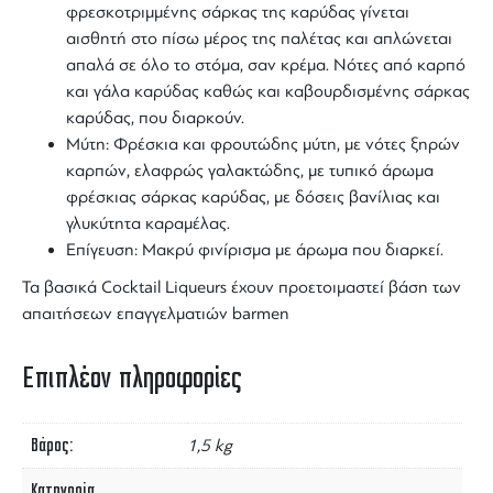
φρεσκοτριμμένης
σάρκας της
καρύδας
γίνεται
αισθητή στο πίσω μέρος της παλέτας και απλώνεται
απαλά σε όλο το στόμα, σαν κρέμα. Νότες από καρπό
και
γάλα καρύδας
καθώς και καβουρδισμένης
σάρκας
καρύδας
, που διαρκούν.
Μύτη: Φρέσκια και
φρουτώδης
μύτη, με νότες ξηρών
καρπών, ελαφρώς γαλακτώδης, με τυπικό άρωμα
φρέσκιας
σάρκας καρύδας, με δόσεις
βανίλιας
και
γλυκύτητα καραμέλας
.
Επίγευση: Μακρύ φινίρισμα με άρωμα που διαρκεί.
Τα βασικά
Cocktail
Liqueurs έχουν προετοιμαστεί βάση των
απαιτήσεων επαγγελματιών barmen
Επιπλέον πληροφορίες
Βάρος
1,5 kg
Κατηγορία