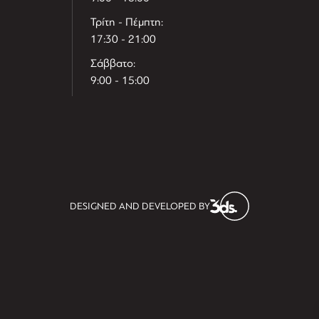
Τρίτη - Πέμπτη:
17:30 - 21:00
Σάββατο:
9:00 - 15:00
T
r
e
h
l
e
l
DESIGNED AND DEVELOPED BY
i
D
t
i
s
s
i
t
D
i
l
e
l
h
e
T
r