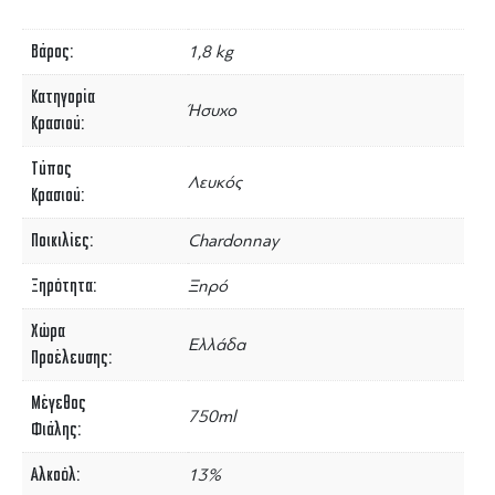
Βάρος
1,8 kg
Κατηγορία
Ήσυχο
Κρασιού
Τύπος
Λευκός
Κρασιού
Ποικιλίες
Chardonnay
Ξηρότητα
Ξηρό
Χώρα
Ελλάδα
Προέλευσης
Μέγεθος
750ml
Φιάλης
Αλκοόλ
13%