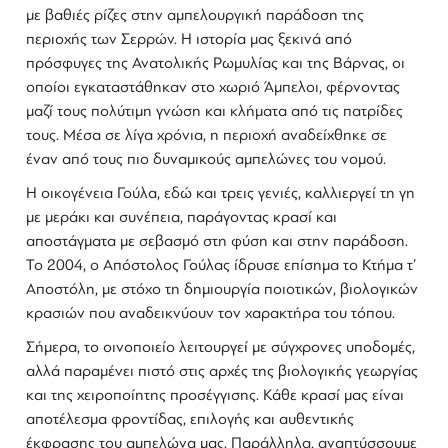
με βαθιές ρίζες στην αμπελουργική παράδοση της
περιοχής των Σερρών. Η ιστορία μας ξεκινά από
πρόσφυγες της Ανατολικής Ρωμυλίας και της Βάρνας, οι
οποίοι εγκαταστάθηκαν στο χωριό Άμπελοι, φέρνοντας
μαζί τους πολύτιμη γνώση και κλήματα από τις πατρίδες
τους. Μέσα σε λίγα χρόνια, η περιοχή αναδείχθηκε σε
έναν από τους πιο δυναμικούς αμπελώνες του νομού.
Η οικογένεια Γούλα, εδώ και τρεις γενιές, καλλιεργεί τη γη
με μεράκι και συνέπεια, παράγοντας κρασί και
αποστάγματα με σεβασμό στη φύση και στην παράδοση.
Το 2004, ο Απόστολος Γούλας ίδρυσε επίσημα το Κτήμα τ’
Αποστόλη, με στόχο τη δημιουργία ποιοτικών,
βιολογικών
κρασιών
που αναδεικνύουν τον χαρακτήρα του τόπου.
Σήμερα, το οινοποιείο λειτουργεί με σύγχρονες υποδομές,
αλλά παραμένει πιστό στις αρχές της βιολογικής γεωργίας
και της χειροποίητης προσέγγισης. Κάθε
κρασί
μας είναι
αποτέλεσμα φροντίδας, επιλογής και αυθεντικής
έκφρασης του αμπελώνα μας. Παράλληλα, αναπτύσσουμε