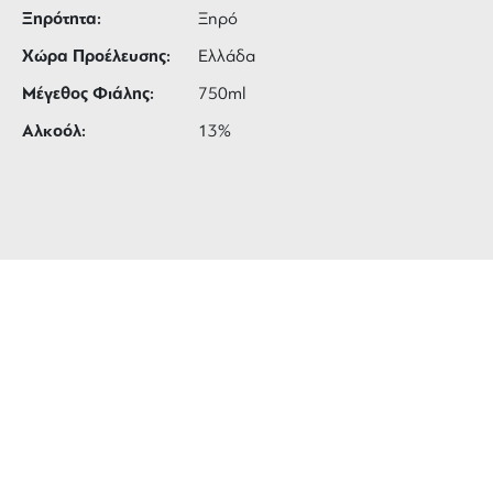
Ξηρότητα:
Ξηρό
Χώρα Προέλευσης:
Ελλάδα
Μέγεθος Φιάλης:
750ml
Αλκοόλ:
13%
ΔΩΡΕΑΝ ΜΕΤΑΦΟΡΙΚΑ
για αγορές άνω των 99 €
3 ΑΤΟΚΕΣ ΔΟΣΕΙΣ
ευέλικτες πληρωμές