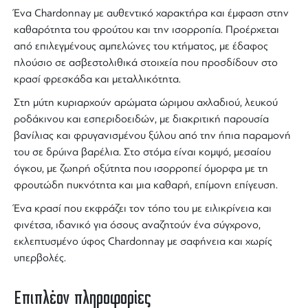
Ένα
Chardonnay
με αυθεντικό χαρακτήρα και έμφαση στην
καθαρότητα του φρούτου και την ισορροπία. Προέρχεται
από επιλεγμένους αμπελώνες του κτήματος, με έδαφος
πλούσιο σε ασβεστολιθικά στοιχεία που προσδίδουν στο
κρασί
φρεσκάδα και μεταλλικότητα.
Στη μύτη κυριαρχούν αρώματα ώριμου αχλαδιού, λευκού
ροδάκινου και εσπεριδοειδών, με διακριτική παρουσία
βανίλιας και φρυγανισμένου ξύλου από την ήπια παραμονή
του σε δρύινα βαρέλια. Στο στόμα είναι κομψό, μεσαίου
όγκου, με ζωηρή οξύτητα που ισορροπεί όμορφα με τη
φρουτώδη πυκνότητα και μια καθαρή, επίμονη επίγευση.
Ένα
κρασί
που εκφράζει τον τόπο του με ειλικρίνεια και
φινέτσα, ιδανικό για όσους αναζητούν ένα σύγχρονο,
εκλεπτυσμένο ύφος Chardonnay με σαφήνεια και χωρίς
υπερβολές.
Επιπλέον πληροφορίες