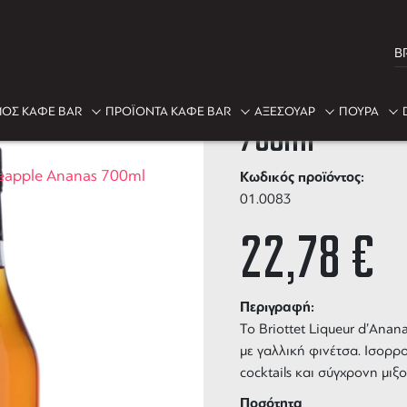
B
Briottet Liq
ΟΣ ΚΑΦΕ BAR
ΠΡΟΪΟΝΤΑ ΚΑΦΕ BAR
ΑΞΕΣΟΥΑΡ
ΠΟΥΡΑ
700ml
ineapple Ananas 700ml
Κωδικός προϊόντος:
01.0083
22,78
€
Περιγραφή:
Το Briottet Liqueur d’Ana
με γαλλική φινέτσα. Ισορρ
cocktails και σύγχρονη μιξο
Ποσότητα