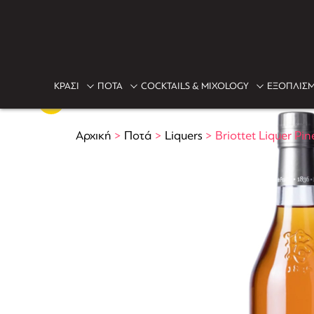
ΚΡΑΣΙ
ΠΟΤΑ
COCKTAILS & MIXOLOGY
ΕΞΟΠΛΙΣΜ
Αρχική
>
Ποτά
>
Liquers
>
Briottet Liquer P