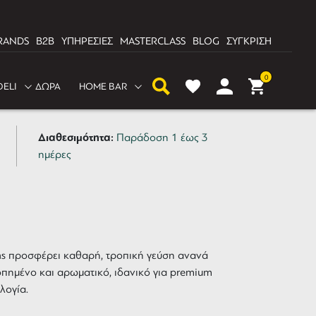
RANDS
B2B
ΥΠΗΡΕΣΙΕΣ
MASTERCLASS
BLOG
ΣΥΓΚΡΙΣΗ
uer Pineapple Ananas
0
DELI
ΔΩΡΑ
HOME BAR
Διαθεσιμότητα:
Παράδοση 1 έως 3
ημέρες
nas προσφέρει καθαρή, τροπική γεύση ανανά
οπημένο και αρωματικό, ιδανικό για premium
λογία.