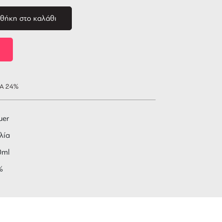
θήκη στο καλάθι
ΠΑ 24%
uer
λία
0ml
%