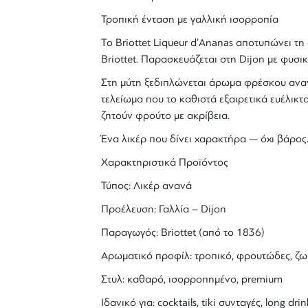
Τροπική ένταση με γαλλική ισορροπία
Το
Briottet Liqueur d’Ananas
αποτυπώνει τη 
Briottet
. Παρασκευάζεται στη Dijon με φυσ
Στη μύτη ξεδιπλώνεται άρωμα φρέσκου αναν
τελείωμα που το καθιστά εξαιρετικά ευέλικτο
ζητούν φρούτο με ακρίβεια.
Ένα λικέρ που δίνει χαρακτήρα — όχι βάρος
Χαρακτηριστικά Προϊόντος
Τύπος:
Λικέρ ανανά
Προέλευση: Γαλλία – Dijon
Παραγωγός: Briottet (από το 1836)
Αρωματικό προφίλ: τροπικό, φρουτώδες, ζ
Στυλ: καθαρό, ισορροπημένο, premium
Ιδανικό για: cocktails,
tiki συνταγές
, long drin