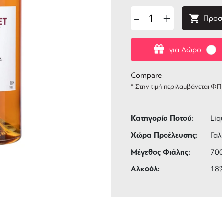
-
+
Προσ
για Δώρο
Compare
* Στην τιμή περιλαμβάνεται Φ
Κατηγορία Ποτού:
Liq
Χώρα Προέλευσης:
Γαλ
Μέγεθος Φιάλης:
70
Αλκοόλ:
18