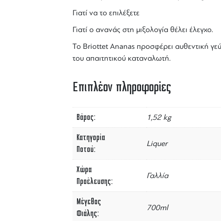
Γιατί να το επιλέξετε
Γιατί ο ανανάς στη μιξολογία θέλει έλεγχο.
Το
Briottet Ananas
προσφέρει αυθεντική γεύσ
του απαιτητικού καταναλωτή.
Επιπλέον πληροφορίες
Βάρος
1,52 kg
Κατηγορία
Liquer
Ποτού
Χώρα
Γαλλία
Προέλευσης
Μέγεθος
700ml
Φιάλης