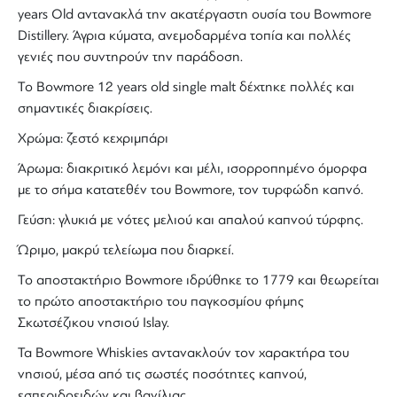
years Old
αντανακλά την ακατέργαστη ουσία του
Bowmore
Distillery. Άγρια κύματα, ανεμοδαρμένα τοπία και πολλές
γενιές που συντηρούν την παράδοση.
To Bowmore 12 years old
single malt
δέχτηκε πολλές και
σημαντικές διακρίσεις.
Χρώμα: ζεστό κεχριμπάρι
Άρωμα: διακριτικό λεμόνι και μέλι, ισορροπημένο όμορφα
με το σήμα κατατεθέν του Bowmore, τον
τυρφώδη καπνό
.
Γεύση: γλυκιά με νότες μελιού και απαλού
καπνού
τύρφης
.
Ώριμο, μακρύ τελείωμα που διαρκεί.
Το αποστακτήριο Bowmore ιδρύθηκε το 1779 και θεωρείται
το πρώτο
αποστακτήριο
του παγκοσμίου φήμης
Σκωτσέζικου
νησιού
Islay
.
Τα Βowmore
Whiskies
αντανακλούν τον χαρακτήρα του
νησιού, μέσα από τις σωστές ποσότητες
καπνού
,
εσπεριδοειδών και βανίλιας.