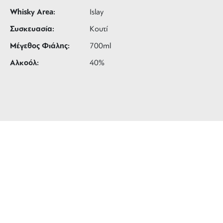
Whisky Area:
Islay
Συσκευασία:
Κουτί
Μέγεθος Φιάλης:
700ml
Αλκοόλ:
40%
ΔΩΡΕΑΝ ΜΕΤΑΦΟΡΙΚΑ
για αγορές άνω των 99 €
3 ΑΤΟΚΕΣ ΔΟΣΕΙΣ
ευέλικτες πληρωμές