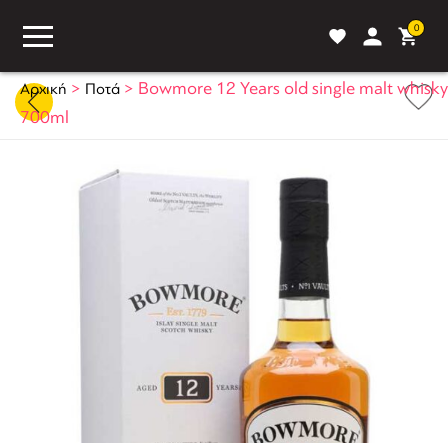
0
>
>
Bowmore 12 Years old single malt whisky
Αρχική
Ποτά
700ml
ASS
BLOG
ΣΥΓΚΡΙΣΗ