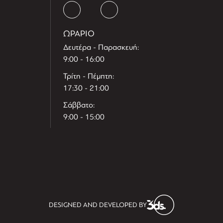
ΩΡΑΡΙΟ
Δευτέρα - Παρασκευή:
9:00 - 16:00
Τρίτη - Πέμπτη:
17:30 - 21:00
Σάββατο:
9:00 - 15:00
T
r
e
h
l
e
l
DESIGNED AND DEVELOPED BY
i
D
t
i
s
s
i
t
D
i
l
e
l
h
e
T
r