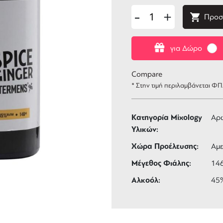
-
+
Προσ
για Δώρο
Compare
* Στην τιμή περιλαμβάνεται Φ
Κατηγορία Mixology
Αρω
Υλικών:
Χώρα Προέλευσης:
Αμε
Μέγεθος Φιάλης:
14
Αλκοόλ:
45