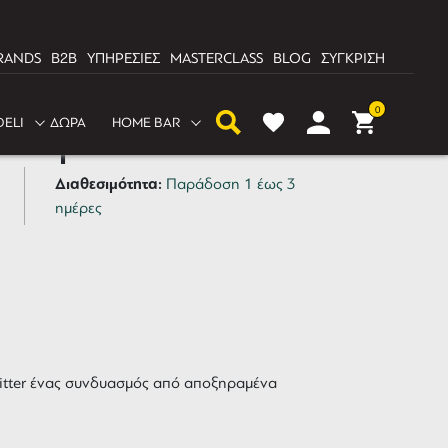
RANDS
B2B
ΥΠΗΡΕΣΙΕΣ
MASTERCLASS
BLOG
ΣΥΓΚΡΙΣΗ
0
DELI
ΔΩΡΑ
HOME BAR
uckspice bitters 146ml
Διαθεσιμότητα:
Παράδοση 1 έως 3
ημέρες
Bitter ένας συνδυασμός από αποξηραμένα