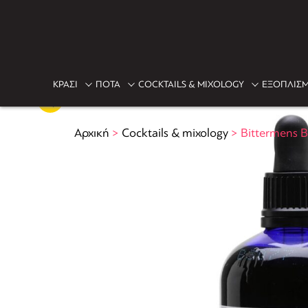
ΚΡΑΣΙ
ΠΟΤΑ
COCKTAILS & MIXOLOGY
ΕΞΟΠΛΙΣΜ
Αρχική
>
Cocktails & mixology
>
Bittermens B