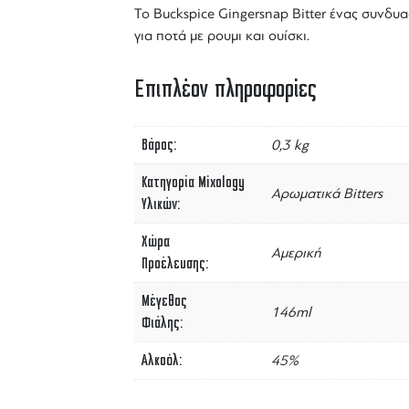
To
Buckspice
Gingersnap
Bitter
ένας συνδυα
για ποτά με
ρουμι
και
ουίσκι
.
Επιπλέον πληροφορίες
Βάρος
0,3 kg
Κατηγορία Mixology
Αρωματικά Bitters
Υλικών
Χώρα
Αμερική
Προέλευσης
Μέγεθος
146ml
Φιάλης
Αλκοόλ
45%