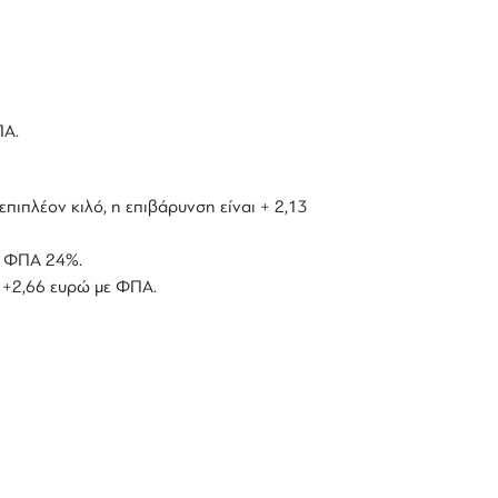
ΠΑ.
επιπλέον κιλό, η επιβάρυνση είναι + 2,13
με ΦΠΑ 24%.
ό +2,66 ευρώ με ΦΠΑ.