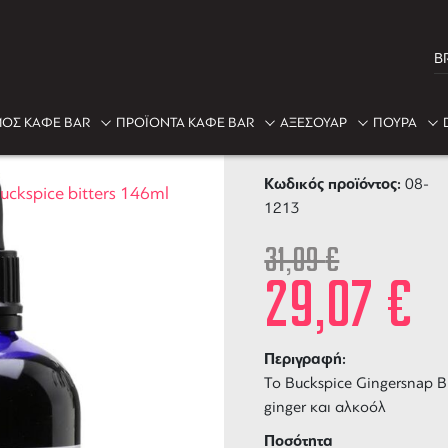
B
-7%
ΟΣ ΚΑΦΕ BAR
ΠΡΟΪΟΝΤΑ ΚΑΦΕ BAR
ΑΞΕΣΟΥΑΡ
ΠΟΥΡΑ
Bittermens B
Κωδικός προϊόντος:
08-
uckspice bitters 146ml
1213
31,09
€
29,07
€
Περιγραφή:
To Buckspice Gingersnap 
ginger και αλκοόλ
Ποσότητα