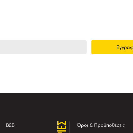
ημερωθείτε στο e-mail σας για τα προϊόντα μ
τις νέες αφίξεις και τις προσφορές μας.
B2B
Όροι & Προϋποθέσεις