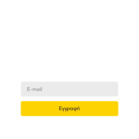
ΜΑΘΕΤΕ ΠΡΩΤΟΙ ΤΑ ΝΕΑ
ΜΑΣ
Ενημερωθείτε στο e-mail σας για τα
προϊόντα μας, τις νέες αφίξεις και τις
προσφορές μας.