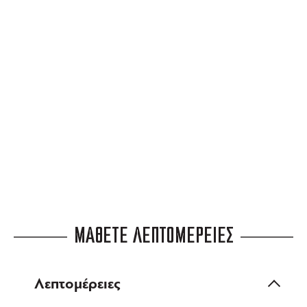
ΔΩΡΕΑΝ ΜΕΤΑΦΟΡΙΚΑ
για αγορές άνω των 99 €
3 ΑΤΟΚΕΣ ΔΟΣΕΙΣ
ευέλικτες πληρωμές
ΜΑΘΕΤΕ ΛΕΠΤΟΜΕΡΕΙΕΣ
Λεπτομέρειες