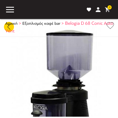
0
>
>
Belogia D 68 Conic Auto
Αρχική
Εξοπλισμός καφέ bar
Vent
ASS
BLOG
ΣΥΓΚΡΙΣΗ