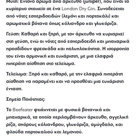
Μύτη: Έντονο άρωμα από άρκευθο (juniper), που είναι το
κυρίαρχο στοιχείο σε ένα
. Συνοδεύεται
London Dry Gin
από νότες εσπεριδοειδών (λεμόνι και πορτοκάλι) και
αρωματικά βότανα όπως κόλιανδρο και γλυκόριζα.
Γεύση: Καθαρή και ξηρή, με τον άρκευθο να κυριαρχεί
στη γεύση, ενώ οι νότες από εσπεριδοειδή και μπαχαρικά
προσδίδουν φρεσκάδα και πολυπλοκότητα. Η ισορροπία
του είναι αρμονική και ευχάριστη, με μια ελαφριά
πιπεράτη αίσθηση στο τελείωμα.
Τελείωμα: Ξηρό και καθαρό, με την ελαφριά πιπεράτη
αίσθηση να παραμένει και να προσθέτει μια ευχάριστη
ένταση.
Σημεία Ποιότητας:
Το
φτιάχνεται με φυσικά βοτανικά και
Beefeater
μπαχαρικά, τα οποία περιλαμβάνουν άρκευθο, αγγελική
ρίζα, σπόρους κόλιανδρου, γλυκόριζα, αμύγδαλο, και
φλούδα πορτοκαλιού και λεμονιού.