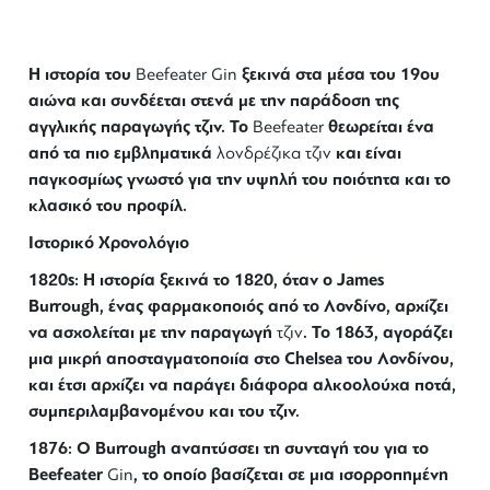
Beefeater
Η ιστορία του
ξεκινά στα μέσα του 19ου
Beefeater Gin
αιώνα και συνδέεται στενά με την παράδοση της
αγγλικής παραγωγής τζιν. Το
θεωρείται ένα
Beefeater
από τα πιο εμβληματικά
και είναι
λονδρέζικα τζιν
παγκοσμίως γνωστό για την υψηλή του ποιότητα και το
κλασικό του προφίλ.
Ιστορικό Χρονολόγιο
1820s: Η ιστορία ξεκινά το 1820, όταν ο James
Burrough, ένας φαρμακοποιός από το Λονδίνο, αρχίζει
να ασχολείται με την παραγωγή
. Το 1863, αγοράζει
τζιν
μια μικρή αποσταγματοποιία στο Chelsea του Λονδίνου,
και έτσι αρχίζει να παράγει διάφορα αλκοολούχα ποτά,
συμπεριλαμβανομένου και του τζιν.
1876: Ο Burrough αναπτύσσει τη συνταγή του για το
Beefeater
, το οποίο βασίζεται σε μια ισορροπημένη
Gin