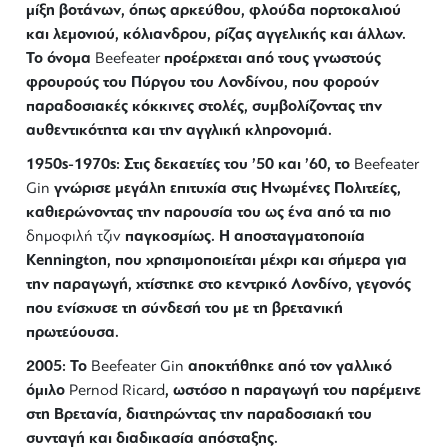
μίξη βοτάνων, όπως αρκεύθου, φλούδα πορτοκαλιού
και λεμονιού, κόλιανδρου, ρίζας αγγελικής και άλλων.
Το όνομα
προέρχεται από τους γνωστούς
Beefeater
φρουρούς του Πύργου του Λονδίνου, που φορούν
παραδοσιακές κόκκινες στολές, συμβολίζοντας την
αυθεντικότητα και την αγγλική κληρονομιά.
1950s-1970s: Στις δεκαετίες του ’50 και ’60, το
Beefeater
γνώρισε μεγάλη επιτυχία στις Ηνωμένες Πολιτείες,
Gin
καθιερώνοντας την παρουσία του ως ένα από τα πιο
παγκοσμίως. Η αποσταγματοποιία
δημοφιλή τζιν
Kennington, που χρησιμοποιείται μέχρι και σήμερα για
την παραγωγή, χτίστηκε στο κεντρικό Λονδίνο, γεγονός
που ενίσχυσε τη σύνδεσή του με τη βρετανική
πρωτεύουσα.
2005: Το
αποκτήθηκε από τον γαλλικό
Beefeater Gin
όμιλο
, ωστόσο η παραγωγή του παρέμεινε
Pernod Ricard
στη Βρετανία, διατηρώντας την παραδοσιακή του
συνταγή και διαδικασία απόσταξης.