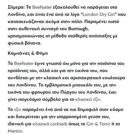
Σήμερα: Το
εξακολουθεί να παράγεται στο
Beefeater
Λονδίνο, και είναι ένα από τα λίγα “
” που
London Dry Gin
κατασκευάζονται ακόμα στην πόλη. Παραμένει πιστό
στην αυθεντική συνταγή του Burrough,
χρησιμοποιώντας τη μέθοδο σταθερής απόσταξης με
φυσικά βότανα.
Καμπάνιες & Φήμη
Το
έγινε γνωστό όχι μόνο για την ποιότητα του
Beefeater
προϊόντος του, αλλά και για την εικόνα του, που
συνδέεται με την κλασική και αριστοκρατική κουλτούρα
του Λονδίνου. Το εμβληματικό μπουκάλι του, με την
εικόνα του φρουρού του Πύργου του Λονδίνου, έχει
γίνει παγκόσμιο σύμβολο για το
.
κλασικό τζιν
Το
παραμένει ένα από τα πιο δημοφιλή στον κόσμο
τζιν
και διακρίνεται για την ισορροπημένη γεύση του,
ιδανική για
όπως το
ή το
κλασικά cocktails
Gin & Tonic
.
Martini