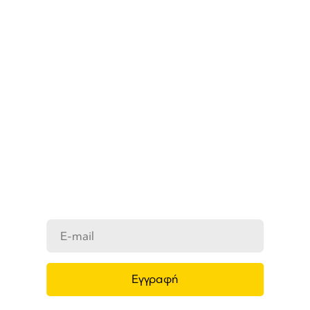
ΜΑΘΕΤΕ ΠΡΩΤΟΙ ΤΑ ΝΕΑ
ΜΑΣ
Ενημερωθείτε στο e-mail σας για τα
προϊόντα μας, τις νέες αφίξεις και τις
προσφορές μας.