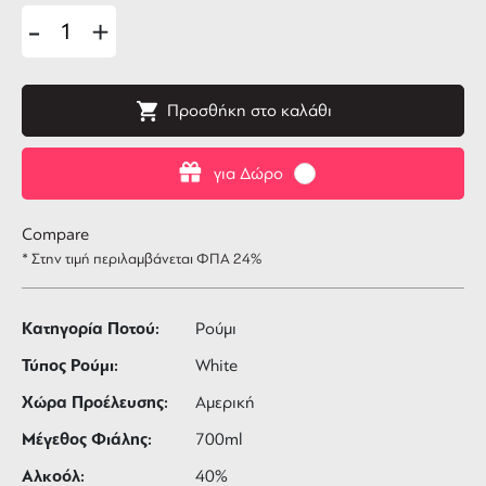
-
+
Προσθήκη στο καλάθι
για Δώρο
Compare
* Στην τιμή περιλαμβάνεται ΦΠΑ 24%
Κατηγορία Ποτού:
Ρούμι
Τύπος Ρούμι:
White
Χώρα Προέλευσης:
Αμερική
Μέγεθος Φιάλης:
700ml
Αλκοόλ:
40%