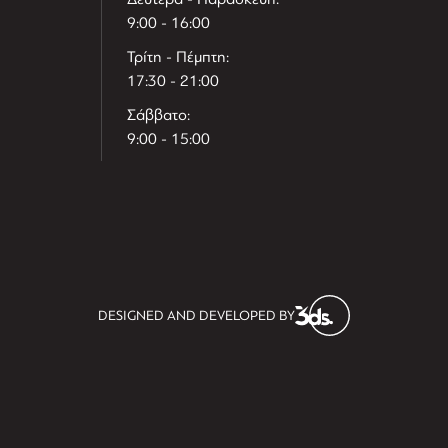
9:00 - 16:00
Τρίτη - Πέμπτη:
17:30 - 21:00
Σάββατο:
9:00 - 15:00
T
r
e
h
l
e
l
DESIGNED AND DEVELOPED BY
i
D
t
i
s
s
i
t
D
i
l
e
l
h
e
T
r