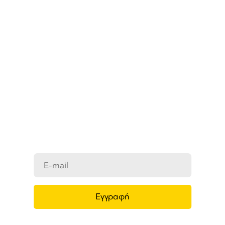
ΜΑΘΕΤΕ ΠΡΩΤΟΙ ΤΑ ΝΕΑ
ΜΑΣ
Ενημερωθείτε στο e-mail σας για τα
προϊόντα μας, τις νέες αφίξεις και τις
προσφορές μας.