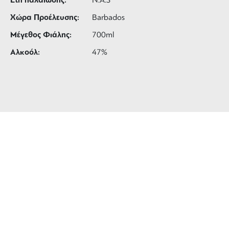
Έτη παλαίωσης:
N.A.S
Χώρα Προέλευσης:
Barbados
Μέγεθος Φιάλης:
700ml
Αλκοόλ:
47%
ΔΩΡΕΑΝ ΜΕΤΑΦΟΡΙΚΑ
για αγορές άνω των 99 €
3 ΑΤΟΚΕΣ ΔΟΣΕΙΣ
ευέλικτες πληρωμές