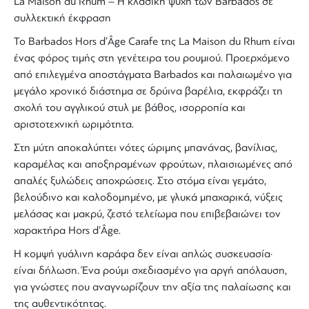
La Maison du Rhum
– Η κλασική ψυχή των Barbados σε
συλλεκτική έκφραση
Το
Barbados Hors d’Âge Carafe
της
La Maison du Rhum
είναι
ένας φόρος τιμής στη γενέτειρα του ρουμιού. Προερχόμενο
από επιλεγμένα
αποστάγματα Barbados
και παλαιωμένο για
μεγάλο χρονικό διάστημα σε δρύινα βαρέλια, εκφράζει τη
σχολή του αγγλικού στυλ με βάθος, ισορροπία και
αριστοτεχνική ωριμότητα.
Στη μύτη αποκαλύπτει νότες ώριμης μπανάνας, βανίλιας,
καραμέλας και αποξηραμένων φρούτων, πλαισιωμένες από
απαλές ξυλώδεις αποχρώσεις. Στο στόμα είναι γεμάτο,
βελούδινο και καλοδομημένο, με γλυκά μπαχαρικά, νύξεις
μελάσας και μακρύ, ζεστό τελείωμα που επιβεβαιώνει τον
χαρακτήρα
Hors d’Âge
.
Η κομψή
γυάλινη καράφα
δεν είναι απλώς συσκευασία·
είναι δήλωση. Ένα
ρούμι
σχεδιασμένο για αργή απόλαυση,
για γνώστες που αναγνωρίζουν την αξία της παλαίωσης και
της αυθεντικότητας.