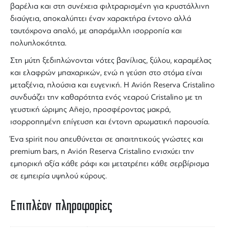
βαρέλια και στη συνέχεια φιλτραρισμένη για κρυστάλλινη
διαύγεια, αποκαλύπτει έναν χαρακτήρα έντονο αλλά
ταυτόχρονα απαλό, με απαράμιλλη ισορροπία και
πολυπλοκότητα.
Στη μύτη ξεδιπλώνονται νότες βανίλιας, ξύλου, καραμέλας
και ελαφρών μπαχαρικών, ενώ η γεύση στο στόμα είναι
μεταξένια, πλούσια και ευγενική. Η
Avión Reserva Cristalino
συνδυάζει την καθαρότητα ενός νεαρού Cristalino με τη
γευστική ώριμης
Añejo
, προσφέροντας μακρά,
ισορροπημένη επίγευση και έντονη αρωματική παρουσία.
Ένα
spirit
που απευθύνεται σε απαιτητικούς γνώστες και
premium bars
, η
Avión Reserva Cristalino
ενισχύει την
εμπορική αξία κάθε ράφι και μετατρέπει κάθε σερβίρισμα
σε εμπειρία υψηλού κύρους.
Επιπλέον πληροφορίες