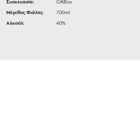
Συσκευασία:
GiftBox
Μέγεθος Φιάλης:
700ml
Αλκοόλ:
40%
ΔΩΡΕΑΝ ΜΕΤΑΦΟΡΙΚΑ
για αγορές άνω των 99 €
3 ΑΤΟΚΕΣ ΔΟΣΕΙΣ
ευέλικτες πληρωμές