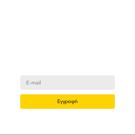
ΜΑΘΕΤΕ ΠΡΩΤΟΙ ΤΑ ΝΕΑ
ΜΑΣ
Ενημερωθείτε στο e-mail σας για τα
προϊόντα μας, τις νέες αφίξεις και τις
προσφορές μας.