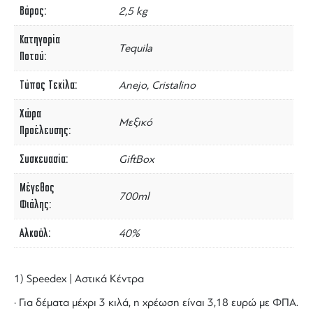
Βάρος
2,5 kg
Κατηγορία
Tequila
Ποτού
Τύπος Τεκίλα
Anejo, Cristalino
Χώρα
Μεξικό
Προέλευσης
Συσκευασία
GiftBox
Μέγεθος
700ml
Φιάλης
Αλκοόλ
40%
1) Speedex | Αστικά Κέντρα
· Για δέματα μέχρι 3 κιλά, η χρέωση είναι 3,18 ευρώ με ΦΠΑ.