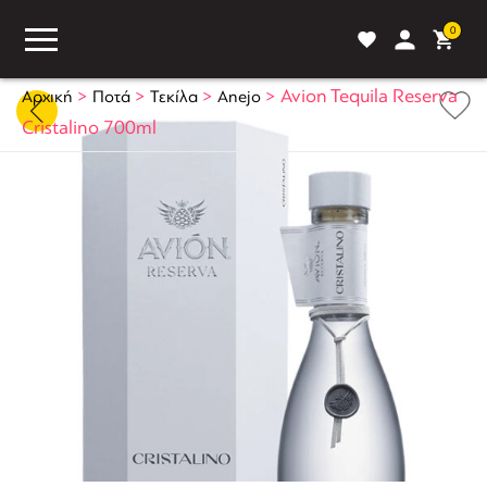
0
>
>
>
>
Avion Tequila Reserva
Αρχική
Ποτά
Τεκίλα
Anejo
Cristalino 700ml
ASS
BLOG
ΣΥΓΚΡΙΣΗ