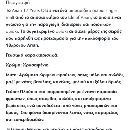
Περιγραφή
Το
είναι ένα
Arran 17 Years Old
σκωτσέζικο ουίσκι
single
από το αποστακτήριο του
, το οποίο είναι
malt
Isle of Arran
γνωστό για την παραγωγή ιδιαίτερων και ποιοτικών
. Το συγκεκριμένο
αποτελεί μέρος της σειράς
ουίσκι
ουίσκι
που παρήχθη ως προετοιμασία για την κυκλοφορία του
18χρονου Arran.
Γευστικά χαρακτηριστικά:
Χρώμα: Χρυσαφένιο
Μύτη: Αρώματα ώριμων φρούτων, όπως μήλο και αχλάδι,
μαζί με νότες βανίλιας, κανέλας, μελιού και ξύλου δρυός.
Γεύση: Πλούσια και ισορροπημένη με έντονη παρουσία
φρούτων, όπως σταφίδα, αχλάδι, και αποξηραμένα
βερίκοκα, ενώ συνοδεύεται από νότες μπαχαρικών και
δρυός. Στο φόντο διακρίνονται λεπτές νότες καραμέλας
και εσπεριδοειδών.
Τελείωμα: Μακρύ και γεμάτο, με νότες καρυδιού και