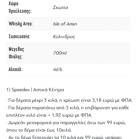
Χώρα
Σκωτία
Προέλευσης
Whisky Area
Isle of Arran
Συσκευασία
Κύλινδρος
Μέγεθος
700ml
Φιάλης
Αλκοόλ
46%
1) Speedex | Αστικά Κέντρα
· Για δέματα μέχρι 3 κιλά, η χρέωση είναι 3,18 ευρώ με ΦΠΑ.
· Για δέματα παραπάνω από 3 κιλά, η επιβάρυνση για κάθε
επιπλέον κιλό είναι + 1,92 ευρώ με ΦΠΑ.
· Δωρεάν μεταφορικά για παραγγελίες άνω των 99 ευρώ,
όπου το δέμα είναι έως 10κιλά.
· Αν το δέμα ξεπερνάει τα 10 κιλά και 99 ευρώ, υπάρχει