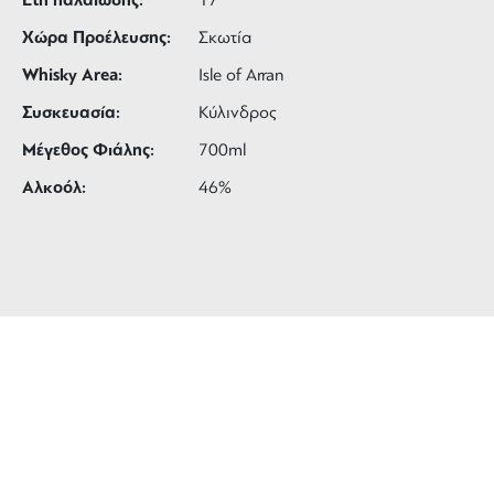
Έτη παλαίωσης:
17
Χώρα Προέλευσης:
Σκωτία
Whisky Area:
Isle of Arran
Συσκευασία:
Κύλινδρος
Μέγεθος Φιάλης:
700ml
Αλκοόλ:
46%
ΔΩΡΕΑΝ ΜΕΤΑΦΟΡΙΚΑ
για αγορές άνω των 99 €
3 ΑΤΟΚΕΣ ΔΟΣΕΙΣ