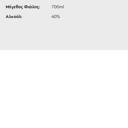
Μέγεθος Φιάλης:
700ml
Αλκοόλ:
40%
ΔΩΡΕΑΝ ΜΕΤΑΦΟΡΙΚΑ
για αγορές άνω των 99 €
3 ΑΤΟΚΕΣ ΔΟΣΕΙΣ
ευέλικτες πληρωμές