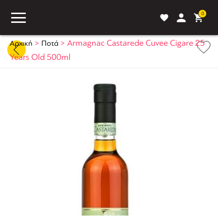
0
>
>
Armagnac Castarede Cuvee Cigare 25
Αρχική
Ποτά
Years Old 500ml
ASS
BLOG
ΣΥΓΚΡΙΣΗ