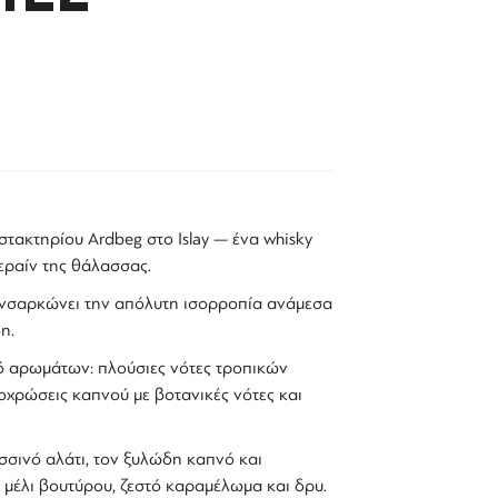
οστακτηρίου
Ardbeg
στο Islay — ένα
whisky
τεραίν της θάλασσας
.
νσαρκώνει την
απόλυτη ισορροπία ανάμεσα
on
.
ρό αρωμάτων:
πλούσιες νότες τροπικών
οχρώσεις καπνού με βοτανικές νότες και
λασσινό αλάτι, τον ξυλώδη καπνό και
ό μέλι βουτύρου, ζεστό καραμέλωμα και δρυ.