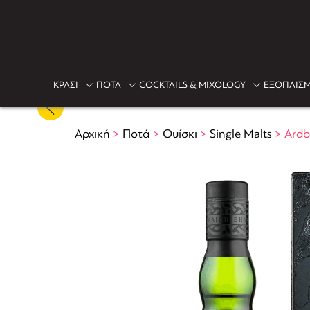
ΚΡΑΣΙ
ΠΟΤΑ
COCKTAILS & MIXOLOGY
ΕΞΟΠΛΙΣΜ
Αρχική
>
Ποτά
>
Ουίσκι
>
Single Malts
>
Ardb