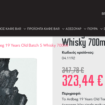
B
-7%
ΟΣ ΚΑΦΕ BAR
ΠΡΟΪΟΝΤΑ ΚΑΦΕ BAR
ΑΞΕΣΟΥΑΡ
ΠΟΥΡΑ
Ardbeg 19 Ye
Whisky 700m
eg 19 Years Old Batch 5 Whisky 700ml
Κωδικός προϊόντος:
04.1192
347,78
€
323,44
€
Περιγραφή:
Το
Ardbeg 19 Years Old Tr
έκφραση Islay single malt 