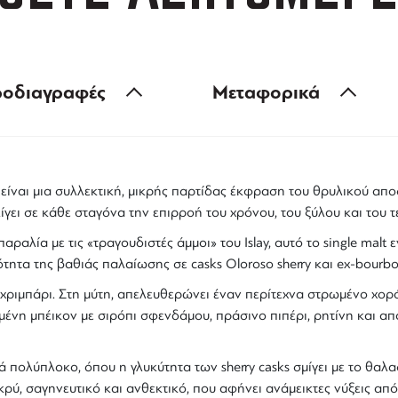
οδιαγραφές
Μεταφορικά
είναι μια συλλεκτική, μικρής παρτίδας έκφραση του θρυλικού απ
λίγει σε κάθε σταγόνα την επιρροή του χρόνου, του ξύλου και του 
αραλία με τις «τραγουδιστές άμμοι» του Islay, αυτό το
single malt
ε
τητα της βαθιάς παλαίωσης σε casks Oloroso sherry και ex-bourb
εχριμπάρι
. Στη μύτη, απελευθερώνει έναν περίτεχνα στρωμένο χο
νη μπέικον με σιρόπι σφενδάμου, πράσινο πιπέρι, ρητίνη και απ
ιά πολύπλοκο
, όπου η γλυκύτητα των sherry casks σμίγει με το θα
κρύ, σαγηνευτικό και ανθεκτικό
, που αφήνει ανάμεικτες νύξεις απ