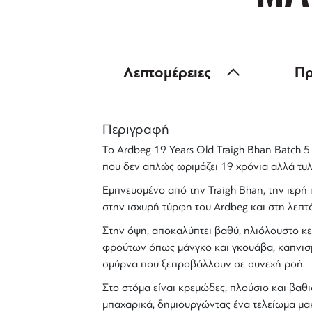
Λεπτομέρειες
Πρ
Περιγραφή
Το
Ardbeg 19 Years Old Traigh Bhan Batch 5
που δεν απλώς ωριμάζει 19 χρόνια αλλά
τυ
Εμπνευσμένο από την Traigh Bhan, την ιερή π
στην ισχυρή τύρφη του Ardbeg και στη λεπτό
Στην όψη, αποκαλύπτει
βαθύ, ηλιόλουστο κ
φρούτων όπως μάνγκο και γκουάβα, καπνισμέ
σμύρνα
που ξεπροβάλλουν σε συνεχή ροή.
Στο στόμα είναι
κρεμώδες, πλούσιο και βαθ
μπαχαρικά, δημιουργώντας ένα τελείωμα
μα