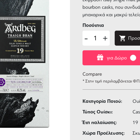
bourbon casks, που συνδυά
μπαχαρικά και μακρύ τελεί
Ποσότητα
-
+
Προσ
για Δώρο
Compare
* Στην τιμή περιλαμβάνεται Φ
Κατηγορία Ποτού:
Ουί
Τύπος Ουίσκι:
Cas
Έτη παλαίωσης:
19
Χώρα Προέλευσης:
Σκ