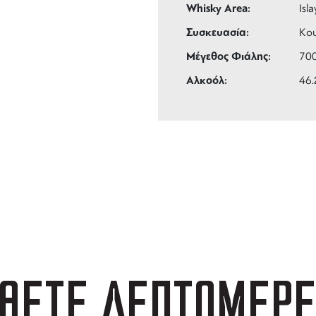
Whisky Area:
Isla
Συσκευασία:
Κου
Μέγεθος Φιάλης:
70
Αλκοόλ:
46
ΑΦΟΡΙΚΑ
3 ΑΤΟΚΕΣ ΔΟΣΕΙΣ
 των 99 €
ευέλικτες πληρωμές
ΘΕΤΕ ΛΕΠΤΟΜΕΡΕ