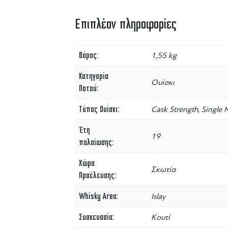
Επιπλέον πληροφορίες
Βάρος
1,55 kg
Κατηγορία
Ουίσκι
Ποτού
Τύπος Ουίσκι
Cask Strength, Single 
Έτη
19
παλαίωσης
Χώρα
Σκωτία
Προέλευσης
Whisky Area
Islay
Συσκευασία
Κουτί