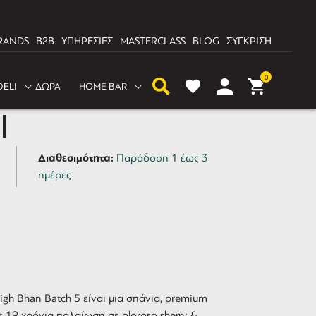
RANDS
B2B
ΥΠΗΡΕΣΙΕΣ
MASTERCLASS
BLOG
ΣΥΓΚΡΙΣΗ
0
DELI
ΔΩΡΑ
HOME BAR
ars Old Batch 5
l
Διαθεσιμότητα:
Παράδοση 1 έως 3
ημέρες
aigh Bhan Batch 5
είναι μια σπάνια, premium
με 19 χρόνια παλαίωση σε oloroso sherry &