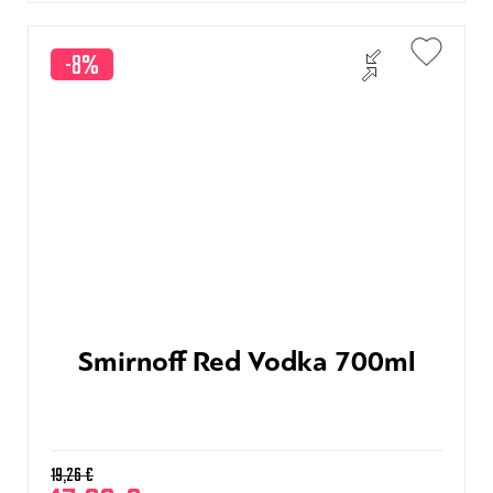
-8%
Smirnoff Red Vodka 700ml
19,26
€