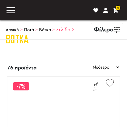
0
Φίλτρα
>
>
>
Σελίδα 2
Αρχική
Ποτά
Βότκα
ΒΌΤΚΑ
ASS
BLOG
ΣΥΓΚΡΙΣΗ
76 προϊόντα
-7%