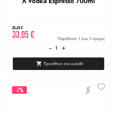
X Vodka Espresso 700ml
35,34
€
33,05
€
Παράδοση 1 έως 3 ημέρες
-
+
Προσθήκη στο καλάθι
-7%