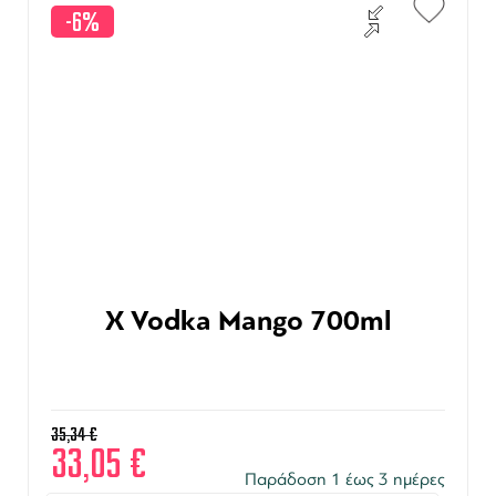
-6%
X Vodka Mango 700ml
35,34
€
33,05
€
Παράδοση 1 έως 3 ημέρες