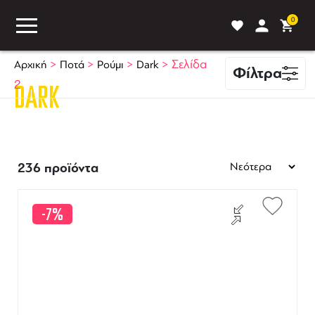
0
>
>
>
>
Σελίδα
Αρχική
Ποτά
Ρούμι
Dark
Φίλτρα
2
DARK
ASS
BLOG
ΣΥΓΚΡΙΣΗ
236 προϊόντα
-7%