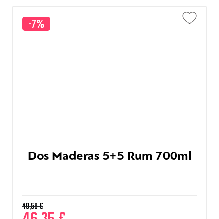
-7%
Dos Maderas 5+5 Rum 700ml
49,58
€