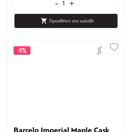
-
+
Προσθήκη στο καλάθι
-9%
Barcelo Imperial Maple Cask