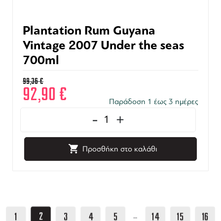
Plantation Rum Guyana
Vintage 2007 Under the seas
700ml
99,36
€
92,90
€
Παράδοση 1 έως 3 ημέρες
-
+
Προσθήκη στο καλάθι
2
1
3
4
5
14
15
16
…