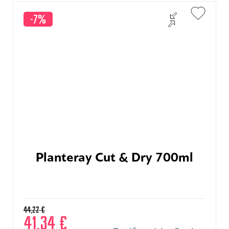
-7%
Planteray Cut & Dry 700ml
44,22
€
41,34
€