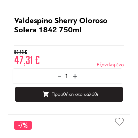
Valdespino Sherry Oloroso
Solera 1842 750ml
50,59
€
47,31
€
Εξαντλημένο
-
+
Προσθήκη στο καλάθι
-7%