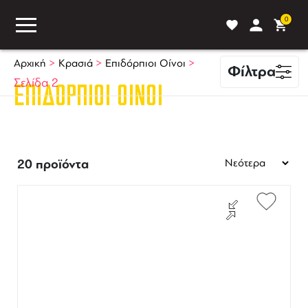
0
>
>
>
Αρχική
Κρασιά
Επιδόρπιοι Οίνοι
Φίλτρα
Σελίδα 2
ΕΠΙΔΌΡΠΙΟΙ ΟΊΝΟΙ
ASS
BLOG
ΣΥΓΚΡΙΣΗ
20 προϊόντα