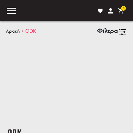
0
Φίλτρα
>
ODK
Αρχική
ASS
BLOG
ΣΥΓΚΡΙΣΗ