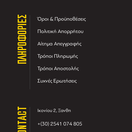
ΠΛΗΡΟΦΟΡΙΕΣ
Όροι & Προϋποθέσεις
Πολιτική Απορρήτου
Αίτημα Απεγγραφής
Τρόποι Πληρωμής
Τρόποι Αποστολής
Συχνές Ερωτήσεις
T
r
e
h
l
e
l
i
D
t
i
s
s
i
t
D
i
l
e
l
h
e
T
r
CONTACT
Ικονίου 2, Ξανθη
+(30) 2541 074 805