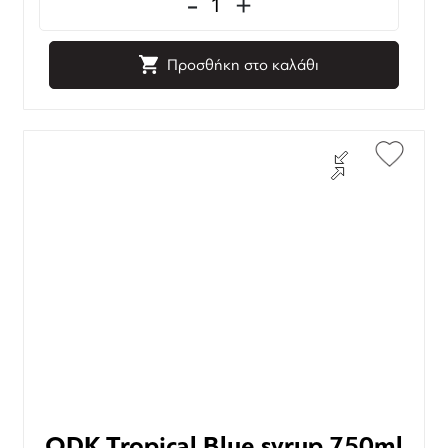
-
+
Προσθήκη στο καλάθι
ODK Tropical Blue syrup 750ml