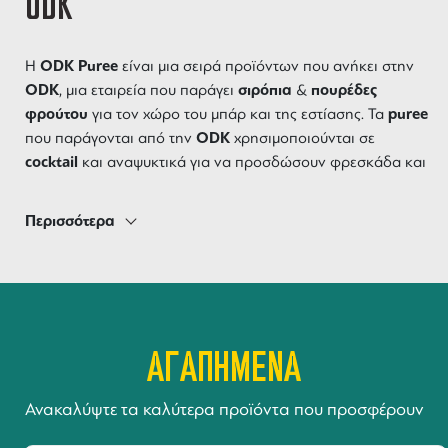
ODK
ODK Puree
Η
είναι μια σειρά προϊόντων που ανήκει στην
ODK
σιρόπια
πουρέδες
, μια εταιρεία που παράγει
&
φρούτου
puree
για τον χώρο του μπάρ και της εστίασης. Τα
ODK
που παράγονται από την
χρησιμοποιούνται σε
cocktail
και αναψυκτικά για να προσδώσουν φρεσκάδα και
γεύση. Η εταιρεία έχει εξειδικευτεί στη δημιουργία
προϊόντων υψηλής ποιότητας με φυσικά συστατικά και
Περισσότερα
επικεντρώνεται στην καινοτομία και την ανάπτυξη
γευστικών επιλογών που θα ικανοποιήσουν τους πελάτες
της.
ΑΓΑΠΗΜΕΝΑ
Ανακαλύψτε τα καλύτερα προϊόντα που προσφέρουν