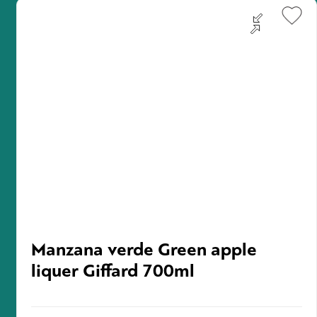
κουτί του.
Monkey 47 Gin
Το
ανακαλύφθηκε ξανά το 2006 από τον
Alexander Stein, έναν φίλο του Monty Collins, ο οποίος
αποφάσισε να αναβιώσει τη συνταγή και την παραγωγή
Monkey 47
του. Από τότε, το
έχει αποκτήσει ευρεία
δημοτικότητα για το μοναδικό του προφίλ γεύσης και το
προσεγμένο στυλ του.
Manzana verde Green apple
liquer Giffard 700ml