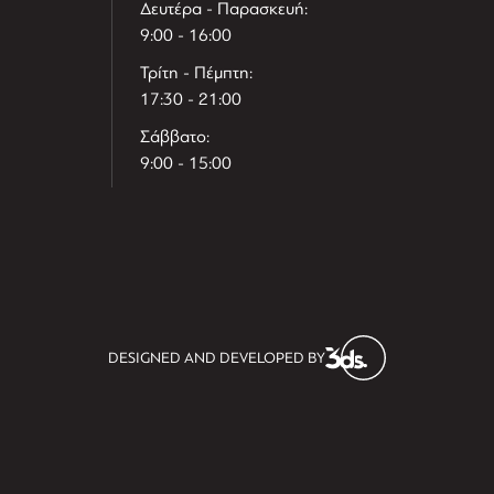
Δευτέρα - Παρασκευή:
9:00 - 16:00
Τρίτη - Πέμπτη:
17:30 - 21:00
Σάββατο:
9:00 - 15:00
T
r
e
h
l
e
l
DESIGNED AND DEVELOPED BY
i
D
t
i
s
s
i
t
D
i
l
e
l
h
e
T
r