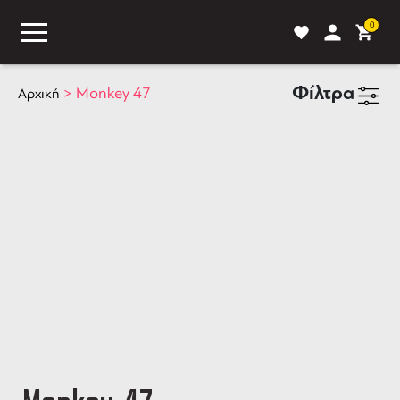
0
Φίλτρα
>
Monkey 47
Αρχική
ASS
BLOG
ΣΥΓΚΡΙΣΗ