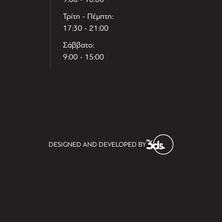
Τρίτη - Πέμπτη:
17:30 - 21:00
Σάββατο:
9:00 - 15:00
T
r
e
h
l
e
l
DESIGNED AND DEVELOPED BY
i
D
t
i
s
s
i
t
D
i
l
e
l
h
e
T
r