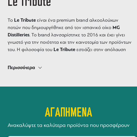
Le Tribute
Le Tribute
Το
είναι ένα premium brand αλκοολούχων
MG
ποτών που δημιουργήθηκε από τον ισπανικό οίκο
Distilleries
. Το brand λανσαρίστηκε το 2016 και έχει γίνει
γνωστό για την ποιότητα και την καινοτομία των προϊόντων
Le Tribute
του. Η φιλοσοφία του
εστιάζει στην απόλαυση
ποτών υψηλής
της ζωής μέσα από τη δημιουργία
ποιότητας
και την ανάδειξη της ισπανικής παράδοσης και
Περισσότερα
Le Tribute
κουλτούρας. Τα προϊόντα του
περιλαμβάνουν
gin,
premium αναψυκτικά
καθώς και κάποια
–
tonic
soda
ginger beer
refreshments, όπως το
, το
water, το
,
ginger ale,
pink grapefruit
olive lemonade
το
το
& το
!
Το Le tribute είναι ένα σύγχρονο brand με μοναδικό
ΑΓΑΠΗΜΕΝΑ
χαρακτήρα και έντονο ταπεραμέντο.
Δημιουργήθηκε από ανθρώπους με όραμα και βασίστηκε
Ανακαλύψτε τα καλύτερα προϊόντα που προσφέρουν
σε καινοτόμες τεχνολογίες, με forwardthinking design και
υψηλή ποιότητα. Ένα σύγχρονο προϊόν, που ήρθε για να