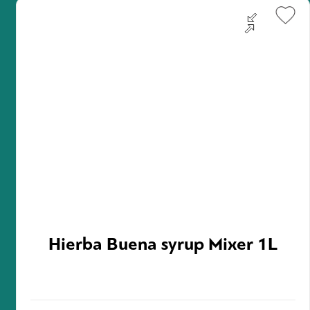
συστήσει στην εγχώρια αγορά, την κατηγορία των Ultra
Premium Soft Drinks.
Σεβόμενο την παράδοση, παράγει προϊόντα που
ξεχωρίζουν για την εκλεπτυσμένη φύση τους και την
αριστουργηματική δομή τους.
Για την εμφιάλωση των προϊόντων, χρησιμοποιείται φυσικό
μεταλλικό νερό που πηγάζει από πηγή που βρίσκεται μέσα
στο εργαστήριο όπου και φιλτράρεται με την μέθοδο της
αντίστροφης ώσμωσης, ώστε να αποκτήσει την επιθυμητή
γευστική ουδετερότητα .
Hierba Buena syrup Mixer 1L