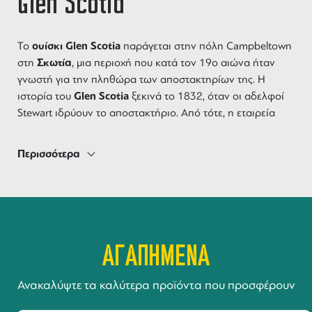
Glen Scotia
ουίσκι
Glen Scotia
Το
παράγεται στην πόλη Campbeltown
Σκωτία
στη
, μια περιοχή που κατά τον 19ο αιώνα ήταν
γνωστή για την πληθώρα των αποστακτηρίων της. Η
Glen Scotia
ιστορία του
ξεκινά το 1832, όταν οι αδελφοί
Stewart ιδρύουν το αποστακτήριο. Από τότε, η εταιρεία
άλλαξε χέρια πολλές φορές και είχε περίοδους δυσκολιών,
Loch Lomond Group
αλλά σήμερα ανήκει στο
.
Περισσότερα
Glen Scotia
Κατά την πορεία της ιστορίας της, η
αντιμετώπισε πολλά διάφορα, συμπεριλαμβανομένων των
ουίσκι
αλλαγών στην αγορά
και της πτώσης της
βιομηχανίας αποσταγμάτων στην περιοχή της
Campbeltown
. Ωστόσο, η επιμονή της εταιρείας στην
ΑΓΑΠΗΜΕΝΑ
υψηλής ποιότητας ουίσκι
παραγωγή
την κράτησε ζωντανή
Glen Scotia
και ευημερούσε. Σήμερα, το
είναι ένα από τα
Ανακαλύψτε τα καλύτερα προϊόντα που προσφέρουν
λίγα αποστακτήρια που εξακολουθούν να λειτουργούν στην
εξαιρετικά
περιοχή Campbeltown και συνεχίζει να παράγει