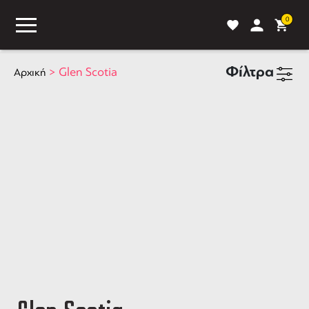
0
Φίλτρα
>
Glen Scotia
Αρχική
ASS
BLOG
ΣΥΓΚΡΙΣΗ