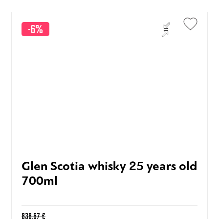
-6%
Glen Scotia whisky 25 years old
700ml
838,67
€