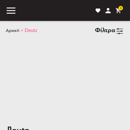
0
Φίλτρα
>
Deutz
Αρχική
ASS
BLOG
ΣΥΓΚΡΙΣΗ