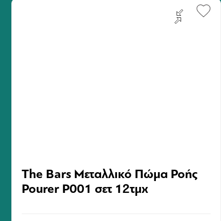
Deutz
Η
συνεχίζει να διατηρεί την παράδοση και την
αφοσίωσή της στην ποιότητα, προσφέροντας σαμπάνιες
που εκφράζουν τον απόλυτο οίνοφιλικό χαρακτήρα της
Σαμπάνιας και αποτελούν απόλαυση για κάθε ειδική στιγμή
και για κάθε γεύμα.
The Bars Μεταλλικό Πώμα Ροής
Pourer P001 σετ 12τμχ