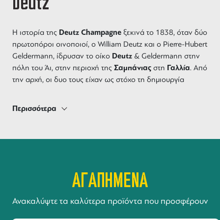
Deutz
Deutz Champagne
Η ιστορία της
ξεκινά το 1838, όταν δύο
πρωτοπόροι οινοποιοί, ο William Deutz και ο Pierre-Hubert
Deutz
Geldermann, ίδρυσαν το οίκο
& Geldermann στην
Σαμπάνιας
Γαλλία
πόλη του Άι, στην περιοχή της
στη
. Από
την αρχή, οι δυο τους είχαν ως στόχο τη δημιουργία
αφρώδη κρασιών
ποιοτικών
που θα ξεχωρίζουν για την
εκλεπτυσμένη γεύση και την ποιότητά τους.
Περισσότερα
Deutz
Η
έχει μια πλούσια ιστορία και κληρονομιά στην
παραγωγή σαμπάνιας, αφού εδώ και περισσότερα από 180
εξαιρετικές σαμπάνιες
χρόνια προσφέρει
που εκτιμώνται
για την ποιότητά τους σε όλο τον κόσμο. Με την πάροδο
Deutz
του χρόνου, η
έχει καθιερωθεί ως ένας από τους
ΑΓΑΠΗΜΕΝΑ
κορυφαίους οίκους παραγωγής σαμπάνιας, με μια
εκτεταμένη σειρά προϊόντων που περιλαμβάνει
Ανακαλύψτε τα καλύτερα προϊόντα που προσφέρουν
Brut
Classic
Blanc de
χαρακτηριστικές σαμπάνιες όπως οι
,
Blancs
Rosé
, και
.