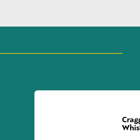
Crag
Whis