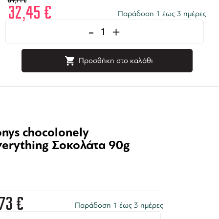
34,71
€
32,45
€
Γιατί ξεχωρίζει;
Παράδοση 1 έως 3 ημέρες
Del Professore
Το
είναι ένα
-
+
που ενσωματώνουν πλήρως 
(χειροποίητο), διατηρώντα
ιταλικών βερμούτ
Προσθήκη στο καλάθι
και ενισ
εμπειρία του ποτού.
onys chocolonely
verything Σοκολάτα 90g
,73
€
Παράδοση 1 έως 3 ημέρες