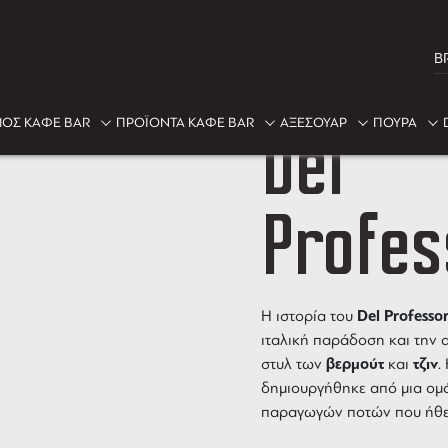
B
Del
ΟΣ ΚΑΦΕ BAR
ΠΡΟΪΟΝΤΑ ΚΑΦΕ BAR
ΑΞΕΣΟΥΑΡ
ΠΟΥΡΑ
Profes
Del Professo
Η ιστορία του
ιταλική παράδοση και την 
βερμούτ
τζιν
στυλ των
και
.
δημιουργήθηκε από μια ομά
παραγωγών ποτών που ήθε
τέχνη της παραδοσιακής πο