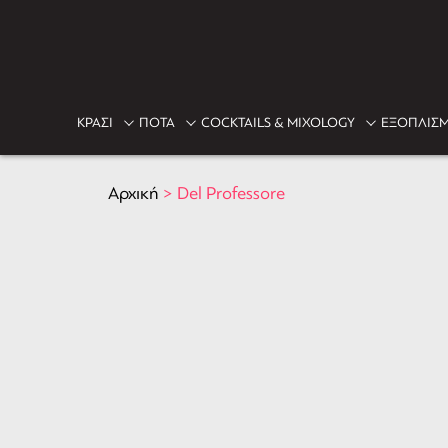
ΚΡΑΣΙ
ΠΟΤΑ
COCKTAILS & MIXOLOGY
ΕΞΟΠΛΙΣΜ
Αρχική
>
Del Professore