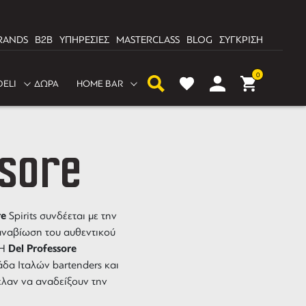
RANDS
B2B
ΥΠΗΡΕΣΙΕΣ
MASTERCLASS
BLOG
ΣΥΓΚΡΙΣΗ
0
DELI
ΔΩΡΑ
HOME BAR
sore
re
Spirits
συνδέεται με την
αναβίωση του αυθεντικού
Del Professore
 Η
δα Ιταλών bartenders και
λαν να αναδείξουν την
τοποιίας και τη χρήση