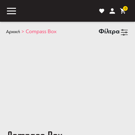
0
Φίλτρα
>
Compass Box
Αρχική
ASS
BLOG
ΣΥΓΚΡΙΣΗ