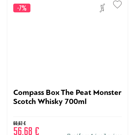
-7%
Compass Box The Peat Monster
Scotch Whisky 700ml
60,62
€
56,68
€