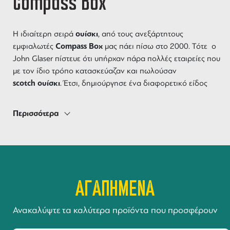
Compass Box
ουίσκι
Η ιδιαίτερη σειρά
, από τους ανεξάρτητους
Compass
Box
εμφιαλωτές
μας πάει πίσω στο 2000. Τότε ο
John Glaser πίστευε ότι υπήρχαν πάρα πολλές εταιρείες που
με τον ίδιο τρόπο κατασκεύαζαν και πωλούσαν
scotch
ουίσκι
. Έτσι, δημιούργησε ένα διαφορετικό είδος
εταιρείας βασισμένο σε ένα παλιό μοντέλο, που αφορά την
ανάμειξη του στο σπίτι, αλλά με μια προσέγγιση
Περισσότερα
προοδευτική και μια αδιάκοπη επιθυμία να δημιουργήσει
compass box
ποιότητα. Σήμερα, τα
κατέχουν ένα νέο τρόπο
blended
scotch
malt
ουίσκι
παραγωγής
και
. Αυτός είναι η
δημιουργία open-minded, πρωτότυπων και
ουίσκι
διαφορετικών
, κάτι που ξεκινάει από το blend και
ΑΓΑΠΗΜΕΝΑ
την παλαίωση, μέχρι και το όνομα και το packaging των
αποσταγμάτων.
Ανακαλύψτε τα καλύτερα προϊόντα που προσφέρουν