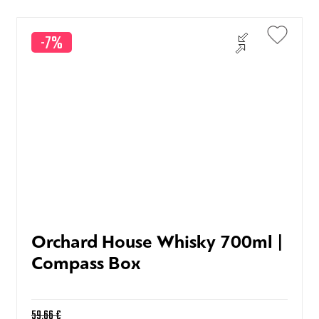
-7%
Orchard House Whisky 700ml |
Compass Box
59,66
€