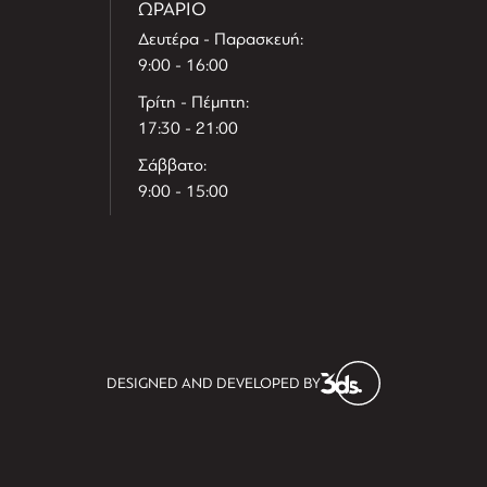
ΩΡΑΡΙΟ
Δευτέρα - Παρασκευή:
9:00 - 16:00
Τρίτη - Πέμπτη:
17:30 - 21:00
Σάββατο:
9:00 - 15:00
T
r
e
h
l
e
l
DESIGNED AND DEVELOPED BY
i
D
t
i
s
s
i
t
D
i
l
e
l
h
e
T
r