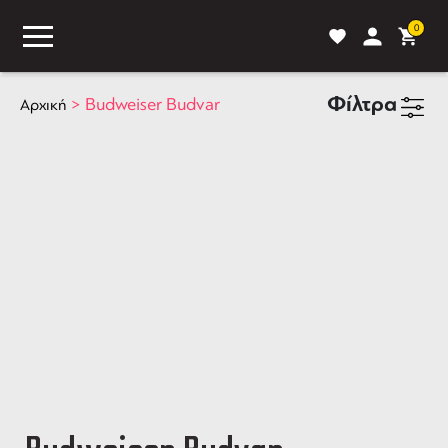
0
Φίλτρα
>
Budweiser Budvar
Αρχική
ASS
BLOG
ΣΥΓΚΡΙΣΗ